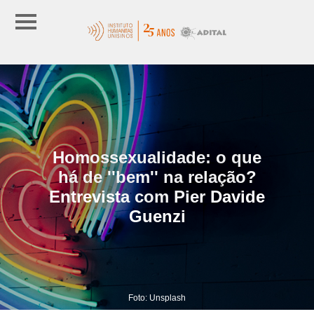
Homossexualidade: o que
há de ''bem'' na relação?
Entrevista com Pier Davide
Guenzi
Foto: Unsplash