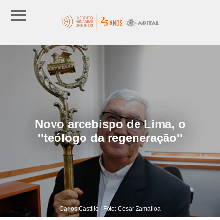
Novo arcebispo de Lima, o
''teólogo da regeneração''
Carlos Castillo | Foto: César Zamalloa