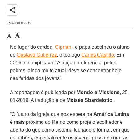
share
25 Janeiro 2019
No lugar do cardeal
Cipriani
, o papa escolheu o aluno
de
Gustavo Gutiérrez
, o teólogo
Carlos Castillo
. Em
2016, ele explicava: “A opção preferencial pelos
pobres, ainda muito atual, deve se concentrar hoje
nas feridas dos jovens”.
A reportagem é publicada por
Mondo e Missione
, 25-
01-2019. A tradução é de
Moisés Sbardelotto
.
“O futuro da Igreja que nos espera na
América Latina
é mais próximo do Reino como projeto acolhedor e
aberto do que como sistema fechado e formal, em que
os pobres, especialmente os jovens, possam curar as