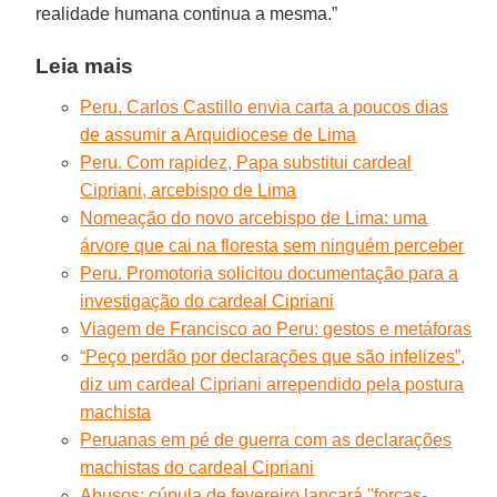
realidade humana continua a mesma.”
Leia mais
Peru. Carlos Castillo envia carta a poucos dias
de assumir a Arquidiocese de Lima
Peru. Com rapidez, Papa substitui cardeal
Cipriani, arcebispo de Lima
Nomeação do novo arcebispo de Lima: uma
árvore que cai na floresta sem ninguém perceber
Peru. Promotoria solicitou documentação para a
investigação do cardeal Cipriani
Viagem de Francisco ao Peru: gestos e metáforas
“Peço perdão por declarações que são infelizes”,
diz um cardeal Cipriani arrependido pela postura
machista
Peruanas em pé de guerra com as declarações
machistas do cardeal Cipriani
Abusos: cúpula de fevereiro lançará ''forças-