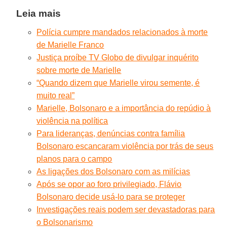
Leia mais
Polícia cumpre mandados relacionados à morte
de Marielle Franco
Justiça proíbe TV Globo de divulgar inquérito
sobre morte de Marielle
“Quando dizem que Marielle virou semente, é
muito real”
Marielle, Bolsonaro e a importância do repúdio à
violência na política
Para lideranças, denúncias contra família
Bolsonaro escancaram violência por trás de seus
planos para o campo
As ligações dos Bolsonaro com as milícias
Após se opor ao foro privilegiado, Flávio
Bolsonaro decide usá-lo para se proteger
Investigações reais podem ser devastadoras para
o Bolsonarismo