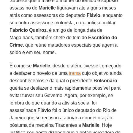
Sabe-se que a mãe e a mulher do temido e suposto
assassino de
Marielle
figuravam até alguns meses
atrás como assessoras do deputado
Flávio
, enquanto
seu outro assessor e motorista, o ex-policial militar
Fabrício Queiroz
, é amigo de longa data de
Magalhães, também chefe do temido
Escritório do
Crime
, que reúne matadores especiais que agem a
soldo e em seu nome.
É como se
Marielle
, desde o além, tivesse começado
a desfazer o novelo de uma
trama
cujo objetivo ainda
desconhecemos e da qual o presidente
Bolsonaro
queria se desfazer o mais rapidamente possível para
evitar turvar seu Governo. Agora, por exemplo, se
lembra de que quando a ativista social foi
assassinada
Flávio
foi o único deputado do Rio de
Janeiro que se recusou a apoiar a condecoração
póstuma da medalha Tiradentes a
Marielle
. Hoje
justifica seu gesto dizendo que a então vereadora de