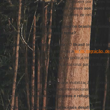
Carolina de Abreu Batista Claro -
Também por fatores mú
somados às maiores
restrições de acesso aos países
de
sistemáticas dos direitos dos solicitantes de refúgio.
IHU On-Line - Que medidas o governo brasileiro tomou
legislativo para lidar com esse tema?
Carolina de Abreu Batista Claro -
O
Brasil
tem uma exc
1997 e, mais recentemente, aprovou a
lei de migração, d
paradigma sobre o qual o direito e a política internos pe
de uma perspectiva de segurança nacional para a dos di
migrantes.
Na esfera política tem havido maior mobilização e coorde
governo e deles com organismos internacionais e associa
assistência e
proteção de migrantes e refugiados
.
IHU On-Line - Quais são os principais desafios em rel