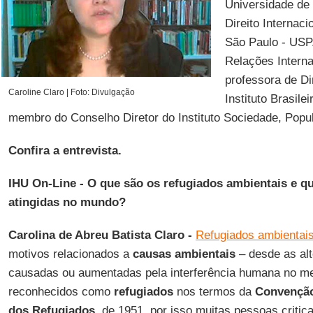
Universidade de 
Direito Internac
São Paulo - USP
Relações Interna
professora de Dir
Caroline Claro | Foto: Divulgação
Instituto Brasilei
membro do Conselho Diretor do Instituto Sociedade, Popu
Confira a entrevista.
IHU On-Line - O que são os refugiados ambientais e qu
atingidas no mundo?
Carolina de Abreu Batista Claro -
Refugiados ambientai
motivos relacionados a
causas ambientais
– desde as alt
causadas ou aumentadas pela interferência humana no me
reconhecidos como
refugiados
nos termos da
Convenção
dos Refugiados
, de 1951, por isso muitas pessoas criti