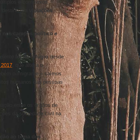
ltiplos e complexos
 destino e a
violações
 nos campos político e
elente
lei de refúgio
desde
e 2017
, que altera o
rcebem o imigrante – saímos
reitos humanos das pessoas
nação entre os órgãos de
ções da sociedade civil na
ação ao tema dos