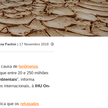
icia Fachin
| 17 Novembro 2018
r causa de
fenômenos
que entre 20 e 250 milhões
mbientais
”, informa
es internacionais, à
IHU On-
plica que os
refugiados