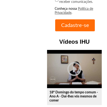
receber comunicações.
Conheça nossa
Política de
Privacidade
.
Vídeos IHU
play_circle_outline
18º Domingo do tempo comum -
Ano A - Dai-lhes vós mesmos de
comer