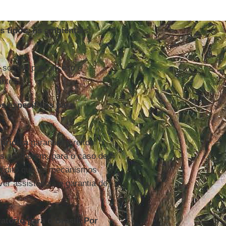
 tipos, os ambientais
 sofrem preconceito e
antes.
s específicos para
jurídica
garantirá direitos
s acolherem, para o caso de
credito que os mecanismos
er assistência e garantia de
tório para o Brasil. Por