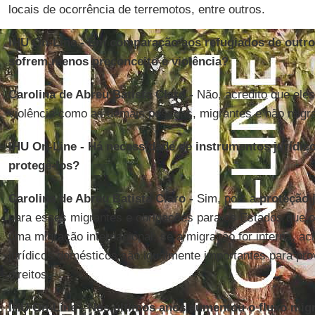
locais de ocorrência de terremotos, entre outros.
IHU On-Line - Em comparação aos refugiados de outros
sofrem menos preconceito e violência?
Carolina de Abreu Batista Claro -
Não, acredito que eles
violência como as demais pessoas, migrantes e não migr
IHU On-Line - Há necessidade de instrumentos jurídico
protegê-los?
Carolina de Abreu Batista Claro -
Sim, pois a
proteção 
para esses migrantes e obrigações para os Estados que o
uma migração internacional; se a migração for interna, a
jurídicos domésticos são igualmente importantes para prov
direitos.
IHU On-Line - Nos últimos anos aumentou o fluxo migra