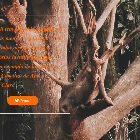
il tem recebido imigrantes
ais menos “tradicionais” se
ados aos movimentos
rios identificados até
 a exemplo de haitianos e
 - Carolina de Abreu
a Claro
Tweet
ica dos refugiados