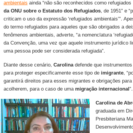
ambientais
ainda “não são reconhecidos como refugiados
da ONU sobre o Estatuto dos Refugiados
, de 1951” e “
criticam o uso da expressão ‘refugiados ambientais’”. Ap
do termo refugiados para aqueles que são obrigados a dei
fenômenos ambientais, adverte, “a nomenclatura ‘refugiad
da Convenção, uma vez que aquele instrumento jurídico l
uma pessoa pode ser considerada refugiada”.
Diante desse cenário,
Carolina
defende que instrumentos 
para proteger especificamente esse tipo de
imigrante
, “p
garantirá direitos para esses migrantes e obrigações par
acolherem, para o caso de uma
migração internacional
”.
Carolina de Abr
graduada em Dire
Presbiteriana M
Desenvolvimento