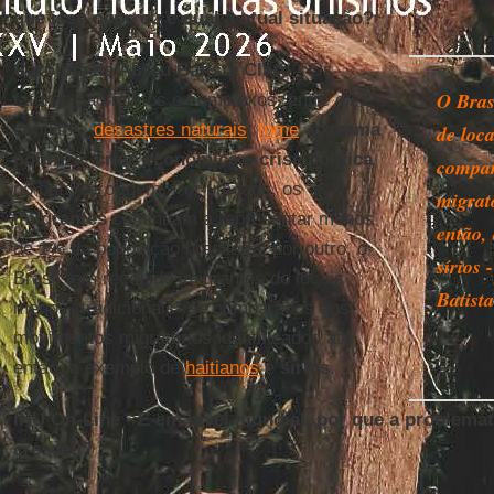
que isso ocorreu e qual a atual situação?
Carolina de Abreu Batista Claro -
Os
O Bras
fatores são muitos e complexos; entre eles,
conflitos,
desastres naturais
,
fome
,
extrema
de loc
pobreza
,
crise econômica
e
crise política
compar
no país de origem. Por um lado, os
migrató
imigrantes
continuam a representar menos
então,
de 1% da população brasileira; por outro, o
sírios
Brasil tem recebido imigrantes de locais
Batist
menos “tradicionais” se comparados aos
movimentos migratórios identificados até
então, a exemplo de
haitianos
e
sírios
.
IHU On-Line - E em nível mundial, por que a problemát
cresceu?