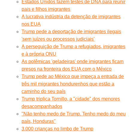
Estados Unidos fazem testes de DNA para reunir
pais e filhos imigrantes
A lucrativa indústria da detenção de imigrantes
nos EUA
Trump pede a deportação de imigrantes ilegais
'sem juízes ou processos judiciais'
A perseguição de Trump a refugiados, imigrantes
e à própria ONU
As polêmicas 'geladeiras' onde imigrantes ficam
presos na fronteira dos EUA com o México
Trump pede ao México que impeça a entrada de
três mil migrantes hondurenhos que estão a
caminho do seu país
Trump triplica Tornillo, a "cidade" dos menores
desacompanhados
"Não tenho medo de Trump. Tenho medo do meu
país, Honduras"
3.000 crianças no limbo de Trump