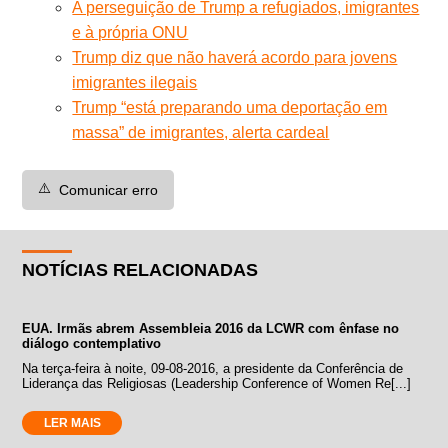
A perseguição de Trump a refugiados, imigrantes
e à própria ONU
Trump diz que não haverá acordo para jovens
imigrantes ilegais
Trump “está preparando uma deportação em
massa” de imigrantes, alerta cardeal
⚠️
Comunicar erro
NOTÍCIAS RELACIONADAS
EUA. Irmãs abrem Assembleia 2016 da LCWR com ênfase no
diálogo contemplativo
Na terça-feira à noite, 09-08-2016, a presidente da Conferência de
Liderança das Religiosas (Leadership Conference of Women Re[...]
LER MAIS