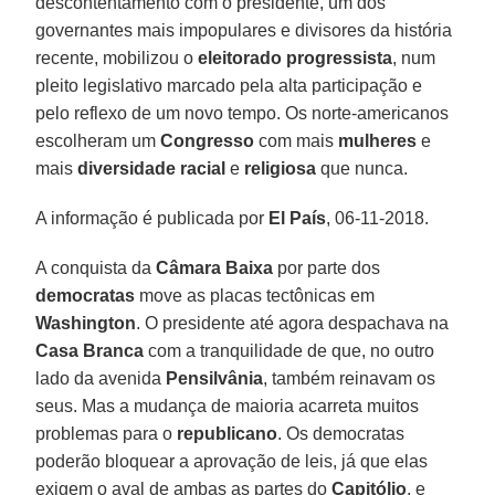
descontentamento com o presidente, um dos
governantes mais impopulares e divisores da história
recente, mobilizou o
eleitorado progressista
, num
pleito legislativo marcado pela alta participação e
pelo reflexo de um novo tempo. Os norte-americanos
escolheram um
Congresso
com mais
mulheres
e
mais
diversidade racial
e
religiosa
que nunca.
A informação é publicada por
El País
, 06-11-2018.
A conquista da
Câmara Baixa
por parte dos
democratas
move as placas tectônicas em
Washington
. O presidente até agora despachava na
Casa Branca
com a tranquilidade de que, no outro
lado da avenida
Pensilvânia
, também reinavam os
seus. Mas a mudança de maioria acarreta muitos
problemas para o
republicano
. Os democratas
poderão bloquear a aprovação de leis, já que elas
exigem o aval de ambas as partes do
Capitólio
, e