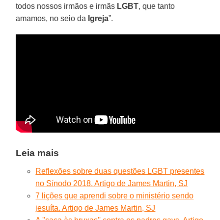
todos nossos irmãos e irmãs
LGBT
, que tanto
amamos, no seio da
Igreja
”.
Leia mais
Reflexões sobre duas questões LGBT presentes
no Sínodo 2018. Artigo de James Martin, SJ
7 lições que aprendi sobre o ministério sendo
jesuíta. Artigo de James Martin, SJ