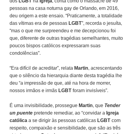
dos
LGBT
na
Igreja
, conta como o massacre de 49
pessoas na casa noturna gay de Orlando, em 2016,
deu origem a este ensaio. “Praticamente, a totalidade
das vítimas era de pessoas
LGBT
”, recorda o jesuíta,
“mas o que me surpreendeu e me decepcionou foi
que, diferente de outras tragédias semelhantes, muito
poucos bispos católicos expressaram suas
condolências”.
“Era difícil de acreditar”, relata
Martin
, acrescentando
que o silêncio da hierarquia diante desta tragédia lhe
deu “a impressão de que, até na hora de morrer,
nossos irmãos e irmãs
LGBT
foram invisíveis”.
É uma invisibilidade, prossegue
Martin
, que
Tender
un puente
pretende remediar, ao “convidar a
Igreja
católica
a se dirigir às pessoas católicas
LGBT
com
respeito, compaixão e sensibilidade, que são as três