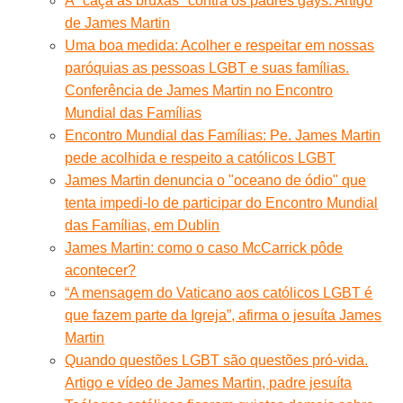
A ''caça às bruxas'' contra os padres gays. Artigo
de James Martin
Uma boa medida: Acolher e respeitar em nossas
paróquias as pessoas LGBT e suas famílias.
Conferência de James Martin no Encontro
Mundial das Famílias
Encontro Mundial das Famílias: Pe. James Martin
pede acolhida e respeito a católicos LGBT
James Martin denuncia o "oceano de ódio" que
tenta impedi-lo de participar do Encontro Mundial
das Famílias, em Dublin
James Martin: como o caso McCarrick pôde
acontecer?
“A mensagem do Vaticano aos católicos LGBT é
que fazem parte da Igreja”, afirma o jesuíta James
Martin
Quando questões LGBT são questões pró-vida.
Artigo e vídeo de James Martin, padre jesuíta