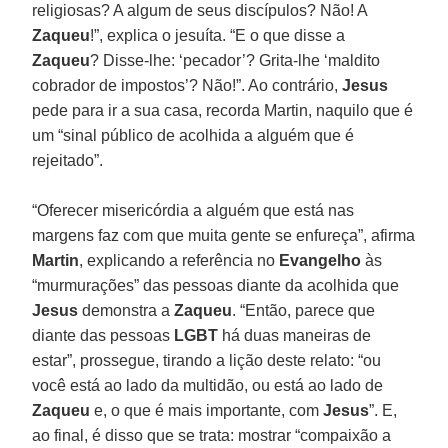
religiosas? A algum de seus discípulos? Não! A
Zaqueu
!”, explica o jesuíta. “E o que disse a
Zaqueu
? Disse-lhe: ‘pecador’? Grita-lhe ‘maldito
cobrador de impostos’? Não!”. Ao contrário,
Jesus
pede para ir a sua casa, recorda Martin, naquilo que é
um “sinal público de acolhida a alguém que é
rejeitado”.
“Oferecer misericórdia a alguém que está nas
margens faz com que muita gente se enfureça”, afirma
Martin
, explicando a referência no
Evangelho
às
“murmurações” das pessoas diante da acolhida que
Jesus
demonstra a
Zaqueu
. “Então, parece que
diante das pessoas
LGBT
há duas maneiras de
estar”, prossegue, tirando a lição deste relato: “ou
você está ao lado da multidão, ou está ao lado de
Zaqueu
e, o que é mais importante, com
Jesus
”. E,
ao final, é disso que se trata: mostrar “compaixão a