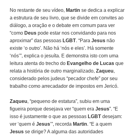
No restante de seu vídeo,
Martin
se dedica a explicar
a estrutura de seu livro, que se divide em convites ao
diálogo, a oração e o debate em comum para ver
“como
Deus
pode estar nos convidando para nos
aproximar” das pessoas
LGBT
. “Para
Jesus
não
existe ‘o outro’. Não há ‘nós e eles’. Há somente
‘nós’”, explica o jesuíta. E demonstra isto com uma
leitura atenta do trecho do
Evangelho de Lucas
que
relata a história de outro marginalizado,
Zaqueu
,
considerado pelos judeus “pecador chefe” por seu
trabalho como arrecadador de impostos em Jericó.
Zaqueu
, “pequeno de estatura”, subiu em uma
figueira porque desejava ver “quem era
Jesus
”. “E
isso é justamente o que as pessoas
LGBT
desejam:
ver ‘quem é
Jesus
’”, recorda
Martin
. “E a quem
Jesus
se dirige? A alguma das autoridades