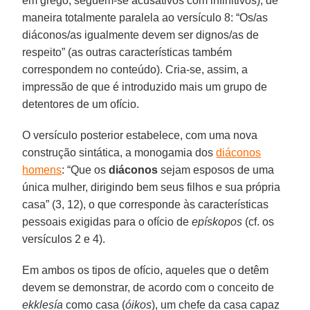
em grego, seguem-se acusativos com infinitivos), de
maneira totalmente paralela ao versículo 8: “Os/as
diáconos/as igualmente devem ser dignos/as de
respeito” (as outras características também
correspondem no conteúdo). Cria-se, assim, a
impressão de que é introduzido mais um grupo de
detentores de um ofício.
O versículo posterior estabelece, com uma nova
construção sintática, a monogamia dos
diáconos
homens
: “Que os
diáconos
sejam esposos de uma
única mulher, dirigindo bem seus filhos e sua própria
casa” (3, 12), o que corresponde às características
pessoais exigidas para o ofício de
epískopos
(cf. os
versículos 2 e 4).
Em ambos os tipos de ofício, aqueles que o detêm
devem se demonstrar, de acordo com o conceito de
ekklesía
como casa (
óikos
), um chefe da casa capaz