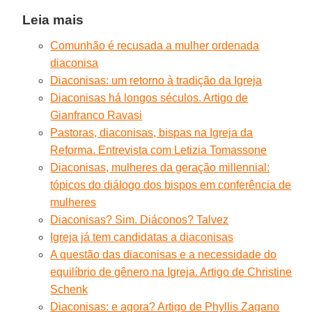
Leia mais
Comunhão é recusada a mulher ordenada
diaconisa
Diaconisas: um retorno à tradição da Igreja
Diaconisas há longos séculos. Artigo de
Gianfranco Ravasi
Pastoras, diaconisas, bispas na Igreja da
Reforma. Entrevista com Letizia Tomassone
Diaconisas, mulheres da geração millennial:
tópicos do diálogo dos bispos em conferência de
mulheres
Diaconisas? Sim. Diáconos? Talvez
Igreja já tem candidatas a diaconisas
A questão das diaconisas e a necessidade do
equilíbrio de gênero na Igreja. Artigo de Christine
Schenk
Diaconisas: e agora? Artigo de Phyllis Zagano