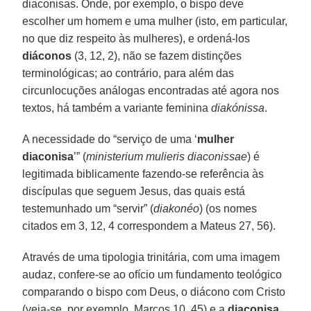
diaconisas. Onde, por exemplo, o bispo deve
escolher um homem e uma mulher (isto, em particular,
no que diz respeito às mulheres), e ordená-los
diáconos
(3, 12, 2), não se fazem distinções
terminológicas; ao contrário, para além das
circunlocuções análogas encontradas até agora nos
textos, há também a variante feminina
diakónissa
.
A necessidade do “serviço de uma ‘
mulher
diaconisa
’” (
ministerium mulieris diaconissae
) é
legitimada biblicamente fazendo-se referência às
discípulas que seguem Jesus, das quais está
testemunhado um “servir” (
diakonéo
) (os nomes
citados em 3, 12, 4 correspondem a Mateus 27, 56).
Através de uma tipologia trinitária, com uma imagem
audaz, confere-se ao ofício um fundamento teológico
comparando o bispo com Deus, o diácono com Cristo
(veja-se, por exemplo, Marcos 10, 45) e a
diaconisa