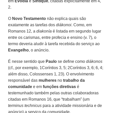
em
Evódia
e
Síntique
, citadas explicitamente em 4,
2.
O
Novo Testamento
não explica quais são
exatamente as tarefas dos
diákonoi
. Como, em
Romanos 12, a
diakonía
é listada em segundo lugar
entre os carismas, entre profecia e ensino (v. 7), o
termo deveria aludir à tarefa recebida do serviço ao
Evangelho
, o anúncio.
É nesse sentido que
Paulo
se define como
diákonos
(cf., por exemplo, 1Coríntios 3, 5; 2Coríntios 3, 6; 6, 4;
além disso, Colossenses 1, 23). O envolvimento
responsável das
mulheres
no
trabalho da
comunidade
e em
funções diretivas
é
testemunhado também pelas outras colaboradoras
citadas em Romanos 16, que “trabalham” (um
terminus technicus
para a atividade missionária e de
anúncio) a serviço da comunidade.