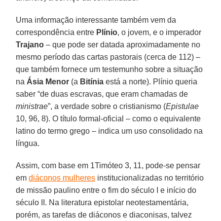
Uma informação interessante também vem da
correspondência entre
Plínio
, o jovem, e o imperador
Trajano
– que pode ser datada aproximadamente no
mesmo período das cartas pastorais (cerca de 112) –
que também fornece um testemunho sobre a situação
na
Ásia Menor
(a
Bitínia
está a norte). Plínio queria
saber “de duas escravas, que eram chamadas de
ministrae
”, a verdade sobre o cristianismo (
Epistulae
10, 96, 8). O título formal-oficial – como o equivalente
latino do termo grego – indica um uso consolidado na
língua.
Assim, com base em 1Timóteo 3, 11, pode-se pensar
em
diáconos mulheres
institucionalizadas no território
de missão paulino entre o fim do século I e início do
século II. Na literatura epistolar neotestamentária,
porém, as tarefas de diáconos e diaconisas, talvez