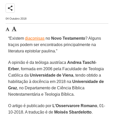
share
04 Outubro 2018
“Existem
diaconisas
no
Novo Testamento
? Alguns
traços podem ser encontrados principalmente na
literatura epistolar paulina.”
A opinião é da teóloga austríaca
Andrea Taschl-
Erber
, formada em 2006 pela Faculdade de Teologia
Católica da
Universidade de Viena
, tendo obtido a
habilitação à docência em 2018 na
Universidade de
Graz
, no Departamento de Ciência Bíblica
Neotestamentária e Teologia Bíblica.
O artigo é publicado por
L’Osservarore Romano
, 01-
10-2018. A tradução é de
Moisés Sbardelotto
.