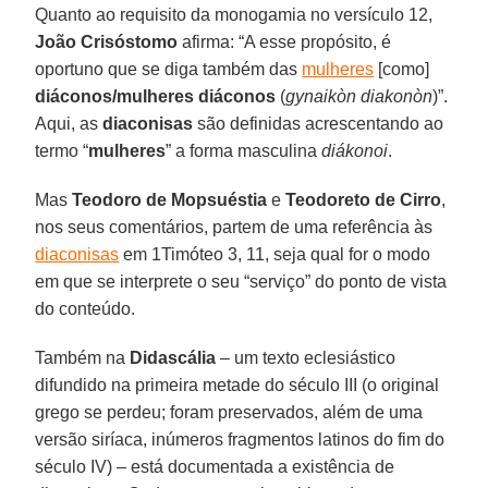
Quanto ao requisito da monogamia no versículo 12,
João Crisóstomo
afirma: “A esse propósito, é
oportuno que se diga também das
mulheres
[como]
diáconos/mulheres diáconos
(
gynaikòn diakonòn
)”.
Aqui, as
diaconisas
são definidas acrescentando ao
termo “
mulheres
” a forma masculina
diákonoi
.
Mas
Teodoro de Mopsuéstia
e
Teodoreto de Cirro
,
nos seus comentários, partem de uma referência às
diaconisas
em 1Timóteo 3, 11, seja qual for o modo
em que se interprete o seu “serviço” do ponto de vista
do conteúdo.
Também na
Didascália
– um texto eclesiástico
difundido na primeira metade do século III (o original
grego se perdeu; foram preservados, além de uma
versão siríaca, inúmeros fragmentos latinos do fim do
século IV) – está documentada a existência de