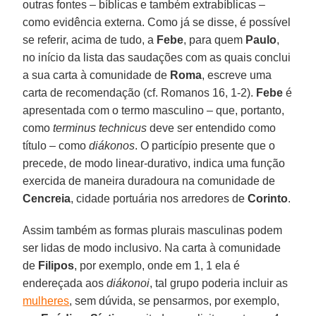
outras fontes – bíblicas e também extrabíblicas –
como evidência externa. Como já se disse, é possível
se referir, acima de tudo, a
Febe
, para quem
Paulo
,
no início da lista das saudações com as quais conclui
a sua carta à comunidade de
Roma
, escreve uma
carta de recomendação (cf. Romanos 16, 1-2).
Febe
é
apresentada com o termo masculino – que, portanto,
como
terminus technicus
deve ser entendido como
título – como
diákonos
. O particípio presente que o
precede, de modo linear-durativo, indica uma função
exercida de maneira duradoura na comunidade de
Cencreia
, cidade portuária nos arredores de
Corinto
.
Assim também as formas plurais masculinas podem
ser lidas de modo inclusivo. Na carta à comunidade
de
Filipos
, por exemplo, onde em 1, 1 ela é
endereçada aos
diákonoi
, tal grupo poderia incluir as
mulheres
, sem dúvida, se pensarmos, por exemplo,