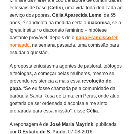
Ministra da Palavra e coordenadora de comunidades
eclesiais de base (
Cebs
), uma vida toda dedicada ao
serviço dos pobres,
Célia Aparecida Leme
, de 55
anos, é candidata na medida certa a
diaconisa
, se a
Igreja instituir o diaconato feminino – hipótese
bastante provável, depois de o
papa Francisco
ter
nomeado
, na semana passada, uma comissão para
estudar a questão.
A proposta entusiasma agentes de pastoral, teólogos
e teólogas, a começar pelas mulheres, mesmo se
prevendo resistência a mais essa
revolução do
papa
. “Se eu fosse chamada pela comunidade da
paróquia Santa Rosa de Lima, em Perus, onde atuo,
gostaria de ser ordenada diaconisa e me sinto
preparada para essa missão”, disse
Célia
.
A reportagem é de
José Maria Mayrink
, publicada
por
O Estado de S. Paulo
, 07-08-2016.