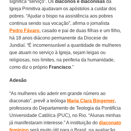
significa “serviço”. Os
diáconos e diaconisas
da
Igreja Primitiva ajudavam os apóstolos a cuidar dos
pobres. “Ajudar o bispo na assistência aos pobres
continua sendo sua vocação”, afirma o jornalista
Pedro Fávaro
, casado e pai de duas filhas e um filho,
há 18 anos diácono permanente da Diocese de
Jundiaí. “É incomensurável a quantidade de mulheres
que atuam no serviço à Igreja, sejam leigas ou
religiosas, nos limites, na periferia da humanidade,
como diz o próprio
Francisco
.”
Adesão
“As mulheres vão aderir em grande número ao
diaconato”, prevê a teóloga
Maria Clara Bingemer
,
professora do Departamento de Teologia da Pontifícia
Universidade Católica (PUC), no Rio. “Alunas minhas
já manifestaram interesse.” A instituição do
diaconato
feminino
será muito útil para o Brasil, na avaliação