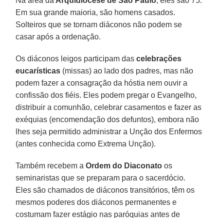
Na área da
Arquidiocese de São Paulo
, eles são 75.
Em sua grande maioria, são homens casados.
Solteiros que se tornam diáconos não podem se
casar após a ordenação.
Os diáconos leigos participam das
celebrações
eucarísticas
(missas) ao lado dos padres, mas não
podem fazer a consagração da hóstia nem ouvir a
confissão dos fiéis. Eles podem pregar o Evangelho,
distribuir a comunhão, celebrar casamentos e fazer as
exéquias (encomendação dos defuntos), embora não
lhes seja permitido administrar a Unção dos Enfermos
(antes conhecida como Extrema Unção).
Também recebem a
Ordem do Diaconato
os
seminaristas que se preparam para o sacerdócio.
Eles são chamados de diáconos transitórios, têm os
mesmos poderes dos diáconos permanentes e
costumam fazer estágio nas paróquias antes de