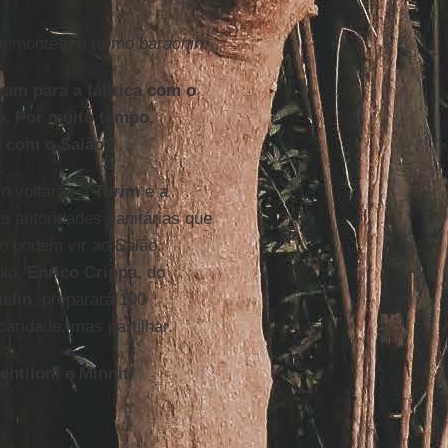
 piemontês, o termo
barachin
.
avam para a fábrica com o
o. Por muito tempo,
r com o Salão?
in
voltarão a
Turim
e a
as autoridades sanitárias que
o podem vir ao Salão.
plo,
Enrico Crippa
, do
elin
, preparará 100
caridade, mas partilhar.
ntiloni e Minniti