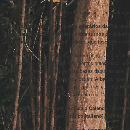
Deveríamos explicar primeiro o que significa, em dialeto
Era a vianda de alumínio que os operários da Fiat lev
almoço ou o jantar, dependendo dos turnos de trabalh
sinônimo de “macacão azul”. Mas o que isso tem a ve
Durante os dias desta edição, pelo menos seis mil
barach
outros centros do
Piemonte
. Recipientes autorizados pel
muitos voluntários levarão para as casas daqueles que nã
Grandes cozinheiros vão prepará-los: em
Alba
, por exem
restaurante
Piazza Duomo
, o chef com três estrelas
Mich
barachin
. Em
Turim
, serão quase quatro mil. Não é fazer 
Uma ideia que poderia ser vendida a Calenda, Renzi, Ge
[membros do Partido Democrático italiano], ou não?
Eu realmente acho que é uma ideia de
esquerda
.