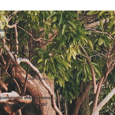
s da
África
, por um lado,
ticas
. Essa é uma
ue nós, privilegiados do
idade inescrupulosa. No
de bananas na
Sicília
também
ertificação galopante e uma
consumo de carne, mudar a
 consumo per capita anual é
s e devemos mudar esses
justamente sobre o tema
mil agricultores de 150