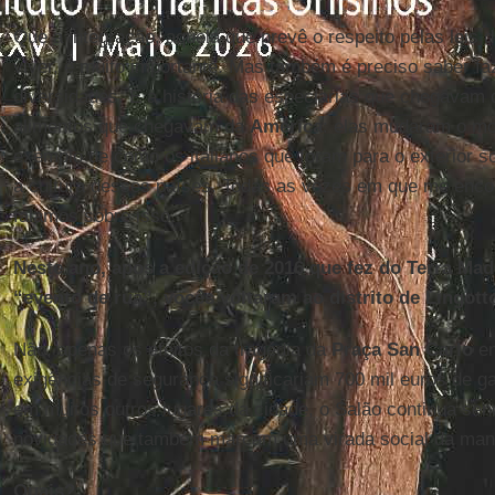
Que a integração, aquela que prevê o respeito pelas leis 
viver, é muito importante. Mas também é preciso saber faz
diversidades. É a história das especiarias que chegavam
alimentos que chegavam da
América
: elas mudaram o m
exemplo de como os italianos que foram para o exterior s
a cultura desses países. Todas as vezes em que me enc
falamos sobre isso.
Neste ano, após a edição de 2016 que fez do Terra Ma
“evento de rua”, vocês voltaram ao distrito de Lingo
Não, apenas os efeitos da tragédia da
Praça San Carlo
e
exigências de segurança significariam 700 mil euros de g
em muitos outros lugares da cidade, o Salão continua sen
novidades que também marcam uma virada social da mani
Quais?