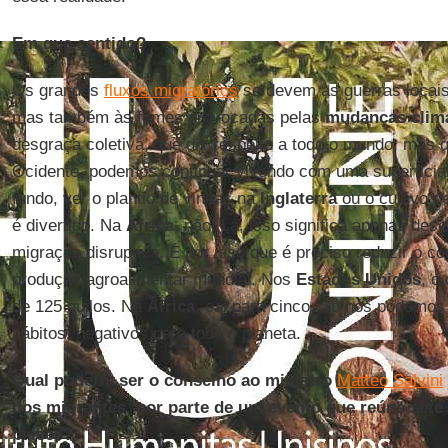
Em que sentido?
Os grandes
fluxos migratórios
se devem às guerras locai
mas também às fomes provocadas pelas
mudanças climá
desgraça coletiva, que diz respeito a todo o mundo, mas q
Ocidente, podemos continuar vivendo com uma superficial
fundo, ver o plantio de vinhas na
Inglaterra
ou o cultivo 
é divertido. Na
África
, não. Lá, isso significa apenas des
migração disruptiva. É por isso que é preciso reduzir o 
produção agroalimentar mundial. Nos
Estados Unidos
, o
de 125 quilos. Na
África
, cai para cinco. Só nós podemo
hábitos, negativos para todo o planeta.
Qual poderia ser o conselho ao ministro
Matteo Salvini
dos migrantes, por parte de um evento que reúne sete 
países?