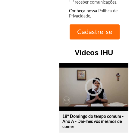
receber comunicações.
Conheça nossa
Política de
Privacidade
.
Vídeos IHU
play_circle_outline
18º Domingo do tempo comum -
Ano A - Dai-lhes vós mesmos de
comer