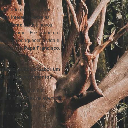
do Estado em que se vai
er a interação entre as
 do
Oriente
ou dos novos
odo de comer. E é também o
ouberam enriquecer a vida e
ontro com o
Papa Francisco
,
dre e do Salão do Sabor um
tto. Um arrependimento?
m
Turim
. As diversas
asto a mais. Mas há eventos
do difuso. E depois há
festação.