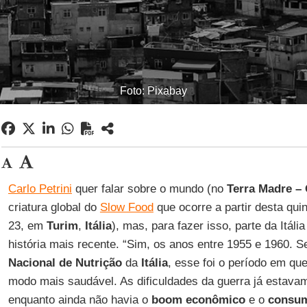
Foto: Pixabay
Carlo Petrini
quer falar sobre o mundo (no
Terra Madre –
criatura global do
Slow Food
que ocorre a partir desta quin
23, em
Turim
,
Itália
), mas, para fazer isso, parte da Itáli
história mais recente. “Sim, os anos entre 1955 e 1960.
Nacional de Nutrição
da
Itália
, esse foi o período em qu
modo mais saudável. As dificuldades da guerra já estavam
enquanto ainda não havia o
boom econômico
e o
consu