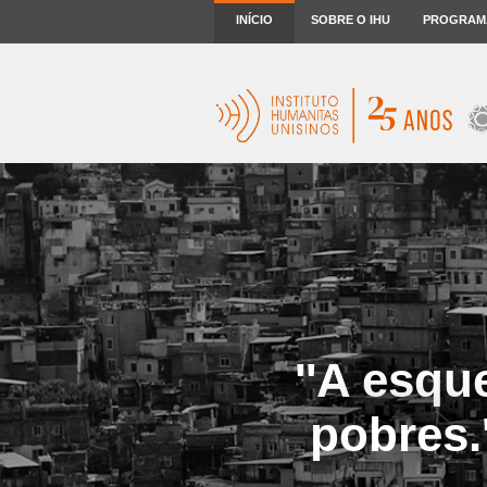
INÍCIO
SOBRE O IHU
PROGRAM
''A esqu
pobres.'