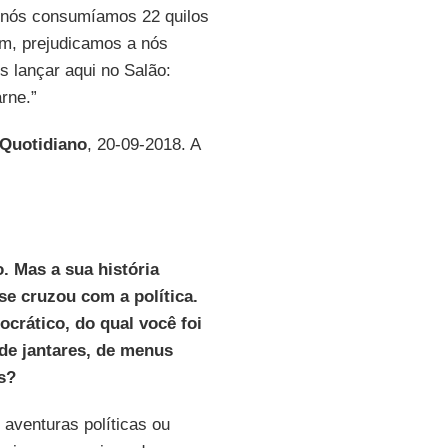
, nós consumíamos 22 quilos
im, prejudicamos a nós
 lançar aqui no Salão:
rne.”
o Quotidiano
, 20-09-2018. A
o. Mas a sua história
e cruzou com a política.
crático, do qual você foi
de jantares, de menus
s?
 aventuras políticas ou