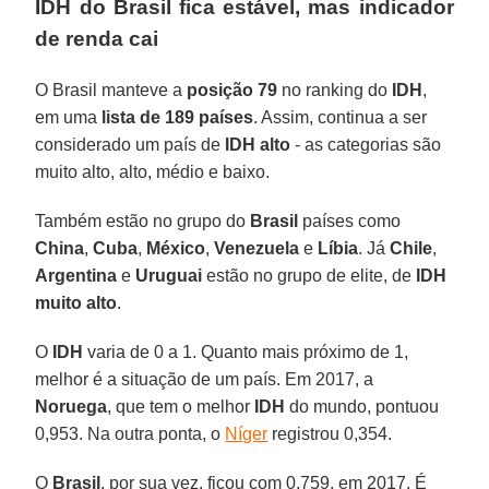
IDH do Brasil fica estável, mas indicador
de renda cai
O Brasil manteve a
posição 79
no ranking do
IDH
,
em uma
lista de 189 países
. Assim, continua a ser
considerado um país de
IDH alto
- as categorias são
muito alto, alto, médio e baixo.
Também estão no grupo do
Brasil
países como
China
,
Cuba
,
México
,
Venezuela
e
Líbia
. Já
Chile
,
Argentina
e
Uruguai
estão no grupo de elite, de
IDH
muito alto
.
O
IDH
varia de 0 a 1. Quanto mais próximo de 1,
melhor é a situação de um país. Em 2017, a
Noruega
, que tem o melhor
IDH
do mundo, pontuou
0,953. Na outra ponta, o
Níger
registrou 0,354.
O
Brasil
, por sua vez, ficou com 0,759, em 2017. É