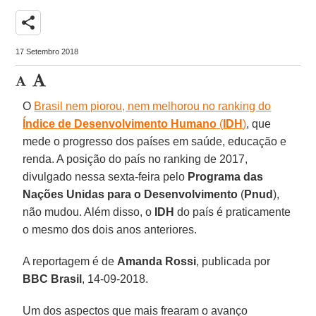
share
17 Setembro 2018
O
Brasil nem piorou, nem melhorou no ranking do
Índice de Desenvolvimento Humano
(
IDH
)
, que
mede o progresso dos países em saúde, educação e
renda. A posição do país no ranking de 2017,
divulgado nessa sexta-feira pelo
Programa das
Nações Unidas para o Desenvolvimento
(
Pnud
),
não mudou. Além disso, o
IDH
do país é praticamente
o mesmo dos dois anos anteriores.
A reportagem é de
Amanda Rossi
, publicada por
BBC Brasil
, 14-09-2018.
Um dos aspectos que mais frearam o avanço