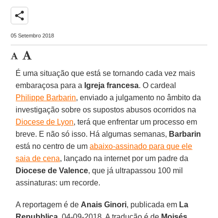
share
05 Setembro 2018
É uma situação que está se tornando cada vez mais
embaraçosa para a
Igreja francesa
. O cardeal
Philippe Barbarin
, enviado a julgamento no âmbito da
investigação sobre os supostos abusos ocorridos na
Diocese de Lyon
, terá que enfrentar um processo em
breve. E não só isso. Há algumas semanas,
Barbarin
está no centro de um
abaixo-assinado para que ele
saia de cena
, lançado na internet por um padre da
Diocese de Valence
, que já ultrapassou 100 mil
assinaturas: um recorde.
A reportagem é de
Anais Ginori
, publicada em
La
Repubblica
, 04-09-2018. A tradução é de
Moisés