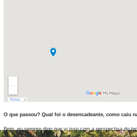
O que passou? Qual foi o desencadeante, como caiu n
Bem, eu sempre digo que vi isso com a perspectiva do te