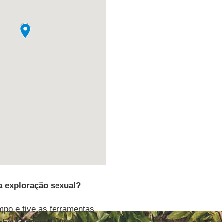
a exploração sexual?
mpo e tive as ferramentas