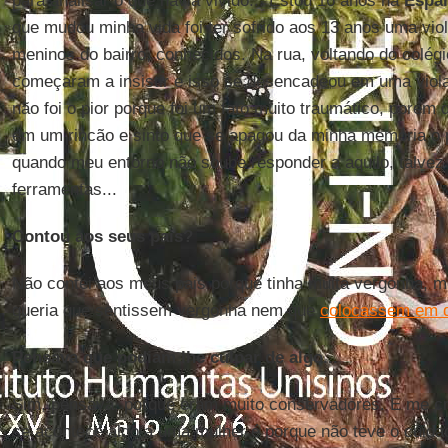
para analisar o que havia vivido... Estou 16 anos na
Espa
que mudou minha vida foi ter sofrido aos 13 anos uma vio
meninos do bairro, conhecidos. Na rua, voltando do colé
começaram a insistir e isso se desencadeou em uma viola
não foi o pior porque foi um fato muito traumático, poré
em um rincão e sinto que se apagou da minha memória o pi
quando meu entorno não soube responder a aquilo, talvez 
ferramentas...
Contou aos seus pais?
Não contei aos meus pais porque tinha muita vergonha, m
queria que sentissem vergonha nem que
colocassem em d
Pensava que podiam lhe culpar de algo...
Sim, pensava, porque eram muito conservadores. E me cr
se acontece algo a uma mulher é porque não teve o cuidad