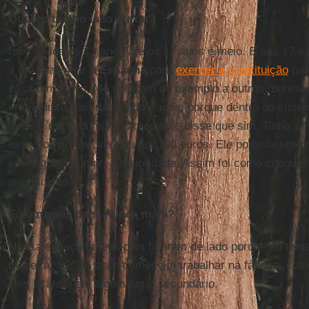
Quanto tempo isso durou?
Isso desde os 13 anos até os 17 anos e meio. E aos 17 
a me falar de ir à
Espanha
para
exercer a prostituição
par
casa, um carro. Me colocam de exemplo a outras meninas
eram muito queridas e admiradas, porque dentro do sistem
tens. E me iludi muito, acreditei e disse que sim. Tinha 1
esse homem me vendeu por 300 euros. Ele possuía um p
em seguida cumpri a maioridade. Assim foi como cheguei
prostituição.
E com seus pais, nunca mais?
Nessa equação meus pais ficaram de lado porque eu tente
maneira, aos 16 anos comecei a trabalhar na fábrica, colo
eles ficaram em algum lugar secundário.