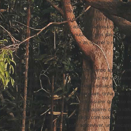
estava vestida de alguma maneira. Essa mensagem eu tin
Porém logo se expôs a fora, se difundiu e me marginalizou
importante, as notas baixavam porque já não rendia, dizi
vagabunda e não viram os indicadores. Tampouco a vizin
apontar, a dizer que eu era uma puta. Os pais das minha
falar comigo porque diziam que iam as ocorrer o mesmo..
Então, seus pais se inteiraram.
Sim. Seguramente lhes gerou muita dor, penso agora, p
bastante desprezada pela sua atuação. Pois me vi totalm
sociedade, muito vulnerável. Então nessa situação, onde
tornam sistemáticas porque me perseguiam, tinha duas o
por não aguentar tudo isso e outra era assumir que isso 
puta. E adquiri essa falsa salvação, me agarrei dessa idei
pensei “bem, não passa nada, me deito com todos” porem
situações de maior violência, para sobreviver, um mecan