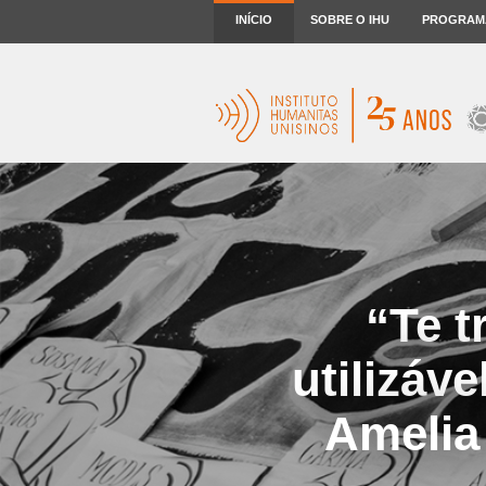
INÍCIO
SOBRE O IHU
PROGRAM
“Te 
utilizáv
Amelia 