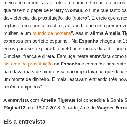
meios de comunicação colocam como referência a supos
que fazem o papel de
Pretty Woman
, o filme que tanto 
da violência, da prostituição, do
“putero”
. E creio que a n
replantarmos que a prostituição, ainda que nos queiram v
mulher, é um
mundo de homens
”. Assim afirma
Amelia T
expressa em perfeito espanhol. Na
Espanha
chegou há 16
euros para ser explorada em 40 prostíbulos durante cinco 
Simples, franca e direta. Esmiúça nesta entrevista como 
sistema de prostituição
na
Espanha
e como fez para sair:
não dava mais de mim e isso não importava porque depois
um monte de dinheiro. E mais, estavam entrando três nov
recém cumpridos”.
A entrevista com
Amelia Tiganus
foi concedida à
Sonia 
Página/12
, em 16-07-2018. A tradução é de
Wagner Fern
Eis a entrevista