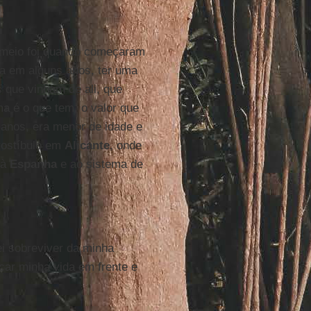
e meio foi quando começaram
a em alguns anos, ter uma
 que vinham de ali, que
a é o que tem, o valor que
7 anos, era menor de idade e
rostíbulo em
Alicante
, onde
 à
Espanha
e ao sistema de
i sobreviver da minha
car minha vida em frente e