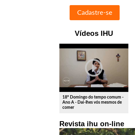
Vídeos IHU
play_circle_outline
18º Domingo do tempo comum -
Ano A - Dai-lhes vós mesmos de
comer
Revista ihu on-line