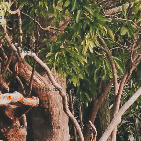
nha
. O desencadeante, o
lação múltipla. Eram
gio me rodearam e
ção múltipla. Porém isso
m que minha mente guardou
or foi o que veio depois
por medo ou por falta de
edo de desapontá-los, não
úvida o que aconteceu
.
iei com essa ideia de que
o suficiente ou porque