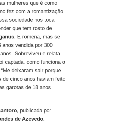
tas mulheres que é como
dano fez com a romantização
ossa sociedade nos toca
ender que tem rosto de
iganus
. É romena, mas se
 anos vendida por 300
anos. Sobreviveu e relata.
foi captada, como funciona o
 “Me deixaram sair porque
 de cinco anos haviam feito
as garotas de 18 anos
Santoro
, publicada por
andes de Azevedo
.