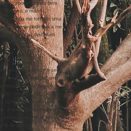
ha incorporado muito bem.
. Primeiro, e mais
am que tinha me tornado uma
hança, que se dedicava a me
s amigas não as deixavam
.
orém nesse momento me senti
ente marginalizado por uma
 ademais as violações se
pções: uma era me suicidar
era assim, que eu era uma
a... A partir desse momento
 também para evitar as
ismo de defesa.