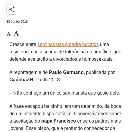
share
18 Junho 2018
Cresce entre
seminaristas e padre novatos
uma
resistência ao discurso de tolerância do pontífice, que
defende aceitação a divorciados e homossexuais.
A reportagem é de
Paulo Germano
, publicada por
GaúchaZH
, 15-06-2018.
– Não conheço um único seminarista que goste dele.
A frase escapou baixinho, em tom deprimido, da boca
de um influente bispo católico. Conversávamos sobre
a aceitação do
papa Francisco
entre os padres mais
jovens. Esse bispo, que é profundo conhecedor da