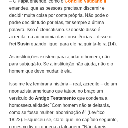
– O
Papa
entende, como o
Concílio Vaticano II
entendeu, que as pessoas precisam discernir e
decidir muita coisa por conta própria. Não pode o
padre decidir tudo por elas, ter sempre a última
palavra. Isso é clericalismo. O oposto disso é
acreditar na autonomia das consciências – disse o
frei Susin
quando liguei para ele na quinta-feira (14).
As instituições existem para ajudar o homem, não
para subjugá-lo. Se a instituição não ajuda, não é o
homem que deve mudar; é ela.
Isso me fez lembrar a história – real, acredite – de um
neonazista americano que tatuou no braço um
versículo do
Antigo Testamento
que condena a
homossexualidade: "Com homem não te deitarás,
como se fosse mulher; abominação é" (Levítico
18:22). Esqueceu-se, claro, que, no capítulo seguinte,
o mesmo livro condena a tatuagem: "Não dareis