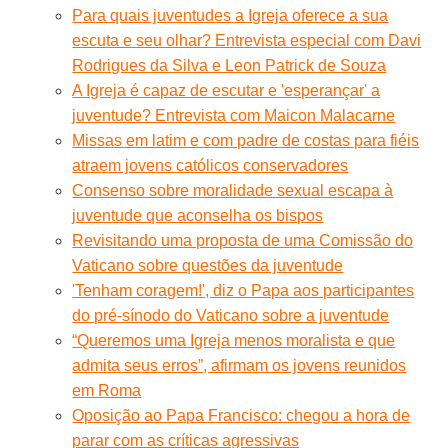
Para quais juventudes a Igreja oferece a sua
escuta e seu olhar? Entrevista especial com Davi
Rodrigues da Silva e Leon Patrick de Souza
A Igreja é capaz de escutar e 'esperançar' a
juventude? Entrevista com Maicon Malacarne
Missas em latim e com padre de costas para fiéis
atraem jovens católicos conservadores
Consenso sobre moralidade sexual escapa à
juventude que aconselha os bispos
Revisitando uma proposta de uma Comissão do
Vaticano sobre questões da juventude
'Tenham coragem!', diz o Papa aos participantes
do pré-sínodo do Vaticano sobre a juventude
“Queremos uma Igreja menos moralista e que
admita seus erros”, afirmam os jovens reunidos
em Roma
Oposição ao Papa Francisco: chegou a hora de
parar com as críticas agressivas