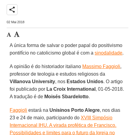
share
02 Mai 2018
A única forma de salvar o poder papal do positivismo
pontifício no catolicismo global é com a
sinodalidade
.
A opinião é do historiador italiano
Massimo Faggioli
,
professor de teologia e estudos religiosos da
Villanova University
, nos
Estados Unidos
. O artigo
foi publicado por
La Croix International
, 01-05-2018.
A tradução é de
Moisés Sbardelotto
.
Faggioli
estará na
Unisinos Porto Alegre
, nos dias
23 e 24 de maio, participando do
XVIII Simpósio
Internacional IHU. A virada profética de Francisco.
Possibilidades e limites para o futuro da Igreja no