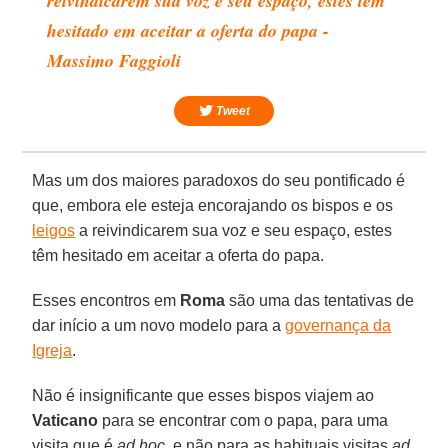
reivindicarem sua voz e seu espaço, estes têm
hesitado em aceitar a oferta do papa -
Massimo Faggioli
Tweet
Mas um dos maiores paradoxos do seu pontificado é
que, embora ele esteja encorajando os bispos e os
leigos
a reivindicarem sua voz e seu espaço, estes
têm hesitado em aceitar a oferta do papa.
Esses encontros em
Roma
são uma das tentativas de
dar início a um novo modelo para a
governança da
Igreja
.
Não é insignificante que esses bispos viajem ao
Vaticano
para se encontrar com o papa, para uma
visita que é
ad hoc
, e não para as habituais visitas
ad