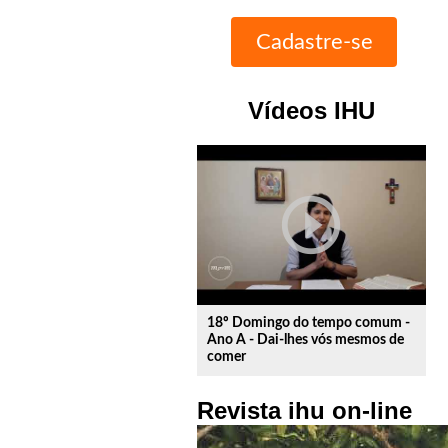
Vídeos IHU
play_circle_outline
18º Domingo do tempo comum -
Ano A - Dai-lhes vós mesmos de
comer
Revista ihu on-line