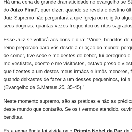
Há uma cena de grande dramaticidade no evangelho se S
do
Juízo Final
”, quer dizer, quando se revela o destino 
Juiz Supremo não perguntará a que Igreja ou religião alg
seus dogmas, quantas vezes frequentou os ritos sagrados
Esse Juiz se voltará aos bons e dirá: ”Vinde, benditos de
reino preparado para vós desde a criação do mundo; porq
de comer, tive sede e me destes de beber, fui peregrino e
me vestistes, doente e me visitastes, estava preso e vi
que fizestes a um destes meus irmãos e irmãs menores, 
quando deixastes de fazer a um desses pequeninos, foi a
(Evangelho de S.Mateus,25, 35-45).”
Neste momento supremo, são as práticas e não as prédic
deste mundo que contarão. Se os tivermos atendido, ouvi
benditas.
Esta experiência foi vivida pelo
Prêmio Nobel da Paz
de 