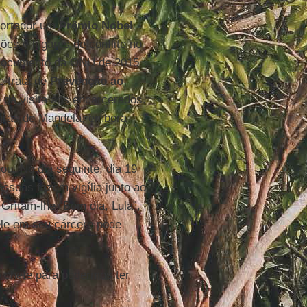
 portador um
Prêmio Nobel
sões e lugares de conflito no
o documento da ONU de 2015
e trata de
Prevenção ao
 da visita aos encarcerados.
gras de Mandela, embora
u, No dia seguinte, dia 19
soas fazem vigília junto ao
Gritam-lhe “Bom dia, Lula”,
ele em seu cárcere pode
o chefe para podermos ter