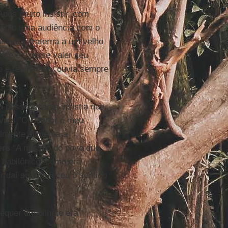
pós muito insistir, com
guiu uma audiência com o
tária e fraterna a um velho
se e fizesse valer seu
 e respeitado, ouvia sempre
u pessoalmente insistia que
 livros ”O Senhor é meu
lmente alimenta a
ers
“A missão do povo que
 babilônico, como era
 daí se fortaleceu o sentido
Sequer um bilhete era