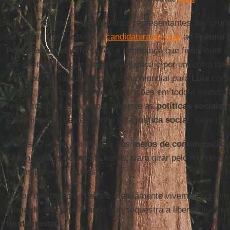
No meio do povo, falaram vários representantes dos grup
da Suécia que sustenta a
candidatura de Lula
ao
Prêmio N
Perez Esquivel
, reforçando a esperança que finalmente é
que sustenta os que lutam pela justiça e por um outro tip
anunciou que lançara a campanha mundial para
Lula
como
da Paz. Há já milhares de subscrições em todo o mundo.
requisitos para isso, especialmente as
políticas sociais
q
e da miséria e seu empenho pela
justiça social
, base da 
Muitas foram as entrevistas aos
meios de comunicação 
Algumas fotos do evento começaram girar pelo mundo e vi
muitos países e grupos.
Aí nos demos conta de que efetivamente vivemos sob um
forma de um golpe brando que sequestra a liberdade e ne
fundamentais
.