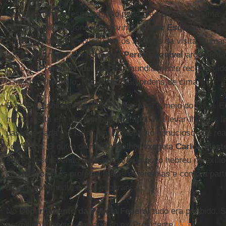
Sempre vinha a resposta: não pode, são ordens de cima. A
chamadas de telefone indo e vindo,
Perez Esquivel
conse
Superintendente. Explicou-lhe os motivos da visita, humani
e querido amigo. Por mais que
Perez Esquivel
argumentas
título de
Prêmio Nobel da Paz
, mundialmente reconhecido
o mesmo ritornello: Não pode. São ordens de cima.
E assim, cabisbaixos, retornamos para o meio do povo. E
minha visita era meramente espiritual. Iria levar-lhe dois
pastor e nada me falta”, um comentário minucioso que rea
confiança. O outro de nosso melhor exegeta
Carlos Mest
sofre” descrevendo o desamparo do povo hebreu no exílio
consolado pelos profetas Isaias e Jeremias e como a partir
de seu sofrimento e sua esperança.
No
Departamento da Polícia Federal
tudo era proibido. 
permitido para ser enviado ao ex-Presidente
Lula
.