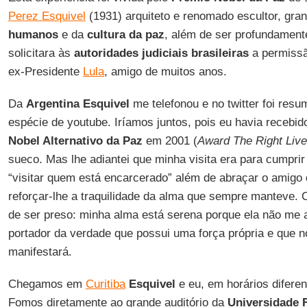
Perez Esquivel
(1931) arquiteto e renomado escultor, gra
humanos
e da
cultura da paz
, além de ser profundamente
solicitara às
autoridades judiciais brasileiras
a permissão
ex-Presidente
Lula
, amigo de muitos anos.
Da
Argentina Esquivel
me telefonou e no twitter foi res
espécie de youtube. Iríamos juntos, pois eu havia receb
Nobel Alternativo da Paz
em 2001 (
Award The Right Live
sueco. Mas lhe adiantei que minha visita era para cumprir
“visitar quem está encarcerado” além de abraçar o amigo
reforçar-lhe a traquilidade da alma que sempre manteve.
de ser preso: minha alma está serena porque ela não me 
portador da verdade que possui uma força própria e que 
manifestará.
Chegamos em
Curitiba
Esquivel
e eu, em horários diferent
Fomos diretamente ao grande auditório da
Universidade 