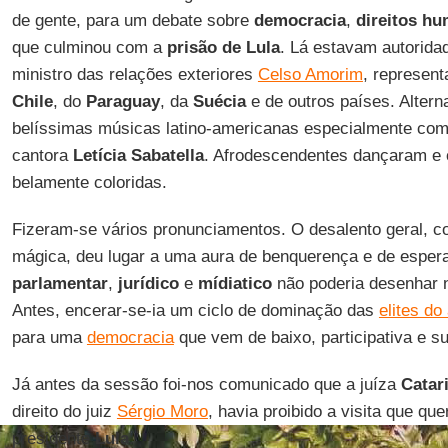
de gente, para um debate sobre
democracia
,
direitos h
que culminou com a
prisão de Lula
. Lá estavam autoridad
ministro das relações exteriores
Celso Amorim
, represen
Chile
, do
Paraguay
, da
Suécia
e de outros países. Alter
belíssimas músicas latino-americanas especialmente com 
cantora
Letícia Sabatella
. Afrodescendentes dançaram e
belamente coloridas.
Fizeram-se vários pronunciamentos. O desalento geral, 
mágica, deu lugar a uma aura de benquerença e de esper
parlamentar
,
jurídico
e
mídiatico
não poderia desenhar 
Antes, encerar-se-ia um ciclo de dominação das
elites do
para uma
democracia
que vem de baixo, participativa e su
Já antes da sessão foi-nos comunicado que a juíza
Catar
direito do juiz
Sérgio Moro
, havia proibido a visita que qu
presidente
Lula
.