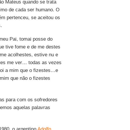
ão Mateus quando se trata
último de cada ser humano. O
uém pertenceu, se aceitou os
.
 meu Pai, tomai posse do
ue tive fome e de me destes
 me acolhestes, estive nu e
estes me ver… todas as vezes
foi a mim que o fizestes…e
 mim que não o fizestes
as para com os sofredores
remos aquelas palavras
1980, o argentino
Adolfo