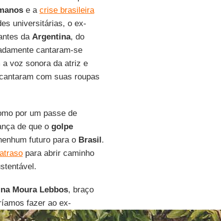
umanos
e a
crise brasileira
es universitárias, o ex-
tantes da
Argentina
, do
nadamente cantaram-se
a voz sonora da atriz e
 cantaram com suas roupas
como por um passe de
ança de que o
golpe
nenhum futuro para o
Brasil
.
 atraso
para abrir caminho
stentável.
ina Moura Lebbos
, braço
eríamos fazer ao ex-