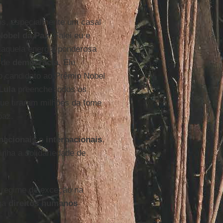
os, especialmente um casal
obel da Paz
. Falei eu e
 aquela energia ponderosa
o de
democracia
. Ele
 candidato ao Prêmio Nobel
Lula
preenche todos os
ue tiraram milhões da fome
paz.
nacionais
e
internacionais
.
nha a solidariedade de
 regime de exceção na
ga
direitos humanos