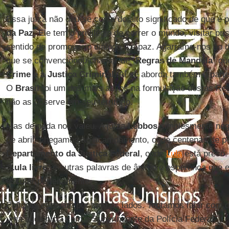
Essa juíza não deu-se conta do alto significado de que é
da Paz
. Ele tem o privilégio de correr o mundo, visitar pri
sentido de promover o diálogo e a paz. Agarramo-nos a
que se convencionou chamar de “
Regras de Mandela
” qu
Crime e a Justiça Criminal
. Aí se aborda também a parte
O
Brasil
foi um dos mais ativos na formulação destas Re
não as observe em seu território.
Mas de nada nos valeu. A juíza
Lebbos
simplesmente nego
de abril, chegamos ao acampamento, onde centenas de pes
Departamento da Justiça Federal
, onde
Lula
está preso. 
“
Lula livre
” e outras palavras de ânimo e esperança que 
escutar perfeitamente.
Policiais estavam por todo os lados. Tentamos falar com 
uma audiênicia com o Superindente da Polícia Federal.