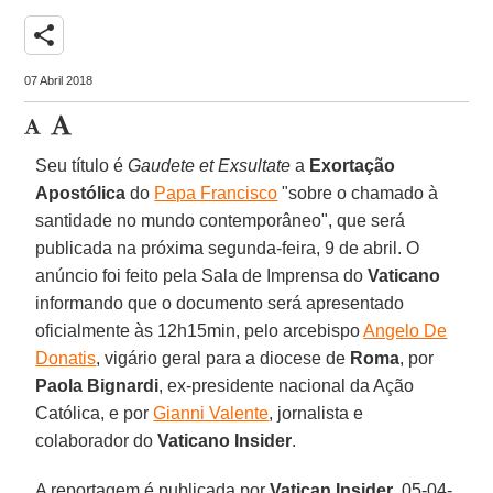
share
07 Abril 2018
Seu título é
Gaudete et Exsultate
a
Exortação
Apostólica
do
Papa Francisco
"sobre o chamado à
santidade no mundo contemporâneo", que será
publicada na próxima segunda-feira, 9 de abril. O
anúncio foi feito pela Sala de Imprensa do
Vaticano
informando que o documento será apresentado
oficialmente às 12h15min, pelo arcebispo
Angelo De
Donatis
, vigário geral para a diocese de
Roma
, por
Paola Bignardi
, ex-presidente nacional da Ação
Católica, e por
Gianni Valente
, jornalista e
colaborador do
Vaticano Insider
.
A reportagem é publicada por
Vatican Insider
, 05-04-