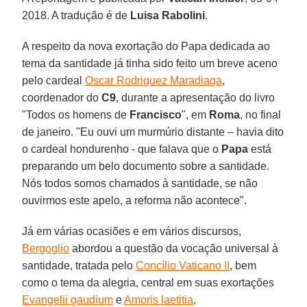
2018. A tradução é de
Luisa Rabolini
.
A respeito da nova exortação do Papa dedicada ao
tema da santidade já tinha sido feito um breve aceno
pelo cardeal
Oscar Rodriguez Maradiaga
,
coordenador do
C9
, durante a apresentação do livro
"Todos os homens de
Francisco
", em
Roma
, no final
de janeiro. "Eu ouvi um murmúrio distante – havia dito
o cardeal hondurenho - que falava que o
Papa
está
preparando um belo documento sobre a santidade.
Nós todos somos chamados à santidade, se não
ouvirmos este apelo, a reforma não acontece".
Já em várias ocasiões e em vários discursos,
Bergoglio
abordou a questão da vocação universal à
santidade, tratada pelo
Concílio Vaticano II
, bem
como o tema da alegria, central em suas exortações
Evangelii gaudium
e
Amoris laetitia
.