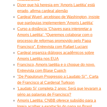
Dizer que há heresia em ‘Amoris Laetitia’ está
errado, afirma cardeal alemão
Cardeal Wuerl, arcebispo de Washington, insiste
que paróquias implementem 'Amoris Laetitia'
Curso a distância ‘Chaves para interpretar a
Amoris Laetitia’. “Queremos colaborar com o
processo de reformas promovido pelo Papa
Francisco”. Entrevista com Rafael Luciani
Cardeal organiza diálogos acadêmicos sobre
Amoris Laetitia nos EUA
Francisco, Amoris laetitia e o choque do novo.
Entrevista com Blase Cupich
"De Populorum Progressio a Laudato Si'". Carta
de Francisco al Cardenal Turkson
'Laudato Si' completa 2 anos: Será que levaram a
sério as palavras de Francisco?
Amoris Laetitia: CNBB oferece subsídio para a
Igreja acolher a exortação do papa no Brasil