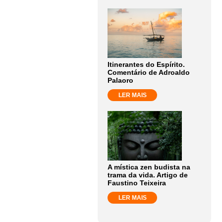
Itinerantes do Espírito.
Comentário de Adroaldo
Palaoro
LER MAIS
A mística zen budista na
trama da vida. Artigo de
Faustino Teixeira
LER MAIS