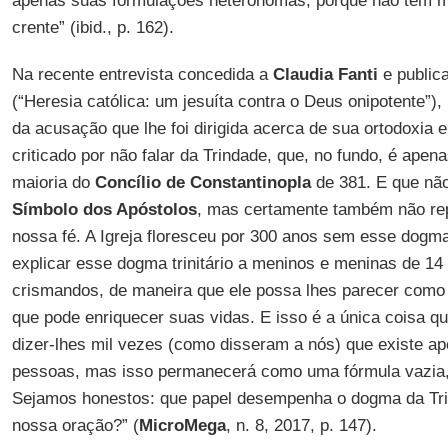
apenas suas formulações heterônomas, porque não têm 
crente” (ibid., p. 162).
Na recente entrevista concedida a
Claudia Fanti
e public
(“Heresia católica: um jesuíta contra o Deus onipotente”),
da acusação que lhe foi dirigida acerca de sua ortodoxia e
criticado por não falar da Trindade, que, no fundo, é ap
maioria do
Concílio de Constantinopla
de 381. E que nã
Símbolo dos Apóstolos
, mas certamente também não re
nossa fé. A Igreja floresceu por 300 anos sem esse dogm
explicar esse dogma trinitário a meninos e meninas de 14
crismandos, de maneira que ele possa lhes parecer como
que pode enriquecer suas vidas. E isso é a única coisa q
dizer-lhes mil vezes (como disseram a nós) que existe 
pessoas, mas isso permanecerá como uma fórmula vazia,
Sejamos honestos: que papel desempenha o dogma da Tri
nossa oração?” (
MicroMega
, n. 8, 2017, p. 147).