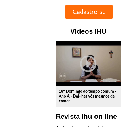
Vídeos IHU
play_circle_outline
18º Domingo do tempo comum -
Ano A - Dai-lhes vós mesmos de
comer
Revista ihu on-line