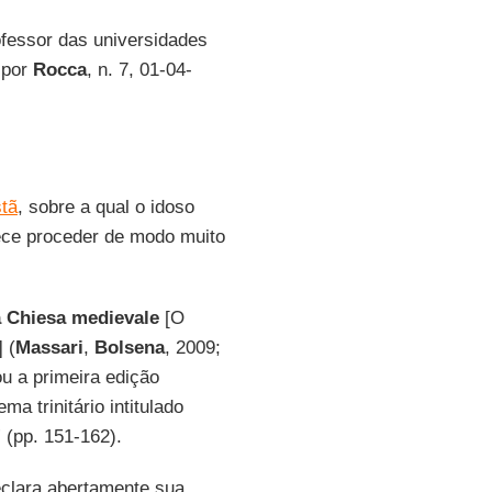
ofessor das universidades
o por
Rocca
, n. 7, 01-04-
stã
, sobre a qual o idoso
ce proceder de modo muito
a Chiesa medievale
[O
 (
Massari
,
Bolsena
, 2009;
ou a primeira edição
a trinitário intitulado
” (pp. 151-162).
clara abertamente sua