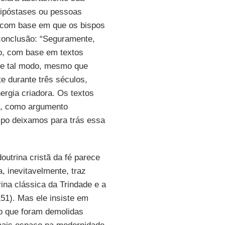
hipóstases ou pessoas
 com base em que os bispos
onclusão: “Seguramente,
o, com base em textos
 de tal modo, mesmo que
e durante três séculos,
rgia criadora. Os textos
e, como argumento
mpo deixamos para trás essa
outrina cristã da fé parece
 inevitavelmente, traz
rina clássica da Trindade e a
151). Mas ele insiste em
ro que foram demolidas