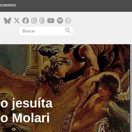
CONTATO
search
do jesuíta
o Molari