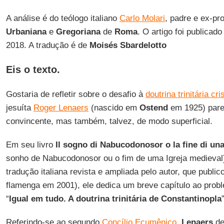
A análise é do teólogo italiano
Carlo Molari
, padre e ex-pr
Urbaniana
e
Gregoriana
de
Roma
. O artigo foi publicad
2018. A tradução é de
Moisés Sbardelotto
Eis o texto.
Gostaria de refletir sobre o desafio à
doutrina trinitária cri
jesuíta
Roger Lenaers
(nascido em
Ostend
em 1925) pare
convincente, mas também, talvez, de modo superficial.
Em seu livro
Il sogno di Nabucodonosor o la fine di un
sonho de Nabucodonosor ou o fim de uma Igreja medieval]
tradução italiana revista e ampliada pelo autor, que public
flamenga em 2001), ele dedica um breve capítulo ao problem
“
Igual em tudo. A doutrina trinitária de
Constantinopla
Referindo-se ao segundo
Concílio Ecumênico
,
Lenaers
de