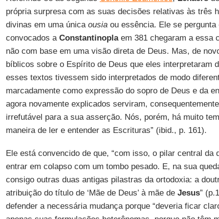
própria surpresa com as suas decisões relativas às três 
divinas em uma única
ousia
ou essência. Ele se pergunta
convocados a
Constantinopla
em 381 chegaram a essa c
não com base em uma visão direta de Deus. Mas, de nov
bíblicos sobre o Espírito de Deus que eles interpretaram
esses textos tivessem sido interpretados de modo diferent
marcadamente como expressão do sopro de Deus e da ene
agora novamente explicados serviram, consequentement
irrefutável para a sua asserção. Nós, porém, há muito te
maneira de ler e entender as Escrituras” (ibid., p. 161).
Ele está convencido de que, “com isso, o pilar central da d
entrar em colapso com um tombo pesado. E, na sua queda,
consigo outras duas antigas pilastras da ortodoxia: a dout
atribuição do título de ‘Mãe de Deus’ à mãe de
Jesus
” (p.
defender a necessária mudança porque “deveria ficar cla