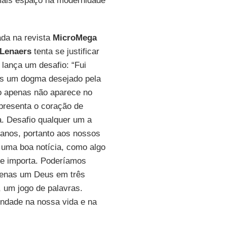
mais espaço na modernidade
ada na revista
MicroMega
Lenaers
tenta se justificar
 lança um desafio: “Fui
enas um dogma desejado pela
o apenas não aparece no
presenta o coração de
a. Desafio qualquer um a
 anos, portanto aos nossos
 uma boa notícia, como algo
ue importa. Poderíamos
apenas um Deus em três
 um jogo de palavras.
ndade na nossa vida e na