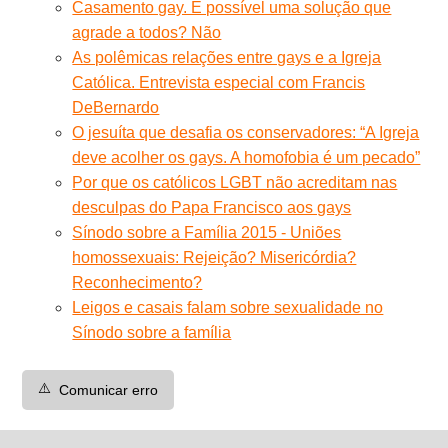
Casamento gay. É possível uma solução que
agrade a todos? Não
As polêmicas relações entre gays e a Igreja
Católica. Entrevista especial com Francis
DeBernardo
O jesuíta que desafia os conservadores: “A Igreja
deve acolher os gays. A homofobia é um pecado”
Por que os católicos LGBT não acreditam nas
desculpas do Papa Francisco aos gays
Sínodo sobre a Família 2015 - Uniões
homossexuais: Rejeição? Misericórdia?
Reconhecimento?
Leigos e casais falam sobre sexualidade no
Sínodo sobre a família
⚠️
Comunicar erro