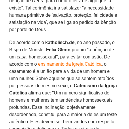
bênção de Deus "para o futuro feliz de algo que já
existe". Tal cerimônia iria satisfazer "a necessidade
humana primitiva de 'salvação, proteção, felicidade e
satisfação na vida', que se liga ao pedido da bênção
por parte de Deus".
De acordo com o
katholisch.de
, no ano passado, o
Bispo de Münster
Felix Glenn
proibiu "a bênção de
um casal homossexual", para evitar confusão. De
acordo com o
ensinamento da Igreja Católica
, o
casamento é a união para a vida de um homem e
uma mulher. Sobre aqueles que se sentem atraídos
por pessoas do mesmo sexo, o
Catecismo da Igreja
Católica
afirma que: "Um número significativo de
homens e mulheres tem tendências homossexuais
profundas. Essa inclinação, objetivamente
desordenada, constitui para a maioria deles um teste
autêntico. Eles devem ser bem-vindos com respeito,
compaixão e delicadeza. Todos os sinais de