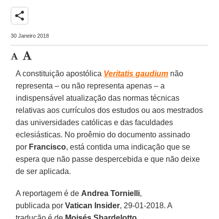
share
30 Janeiro 2018
A constituição apostólica
Veritatis gaudium
não
representa – ou não representa apenas – a
indispensável atualização das normas técnicas
relativas aos currículos dos estudos ou aos mestrados
das universidades católicas e das faculdades
eclesiásticas. No proêmio do documento assinado
por
Francisco
, está contida uma indicação que se
espera que não passe despercebida e que não deixe
de ser aplicada.
A reportagem é de
Andrea Tornielli
,
publicada por
Vatican Insider
, 29-01-2018. A
tradução é de
Moisés Sbardelotto
.