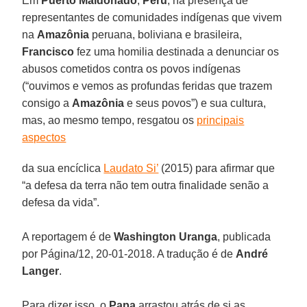
Em
Puerto Maldonado
,
Peru
, na presença de
representantes de comunidades indígenas que vivem
na
Amazônia
peruana, boliviana e brasileira,
Francisco
fez uma homilia destinada a denunciar os
abusos cometidos contra os povos indígenas
(“ouvimos e vemos as profundas feridas que trazem
consigo a
Amazônia
e seus povos”) e sua cultura,
mas, ao mesmo tempo, resgatou os
principais
aspectos
da sua encíclica
Laudato Si’
(2015) para afirmar que
“a defesa da terra não tem outra finalidade senão a
defesa da vida”.
A reportagem é de
Washington Uranga
, publicada
por Página/12, 20-01-2018. A tradução é de
André
Langer
.
Para dizer isso, o
Papa
arrastou atrás de si as