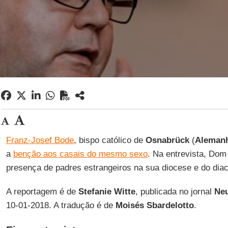
Franz-Josef Bode
, bispo católico de
Osnabrück
(
Aleman
a
benção aos casais do mesmo sexo
. Na entrevista, Do
presença de padres estrangeiros na sua diocese e do diac
A reportagem é de
Stefanie Witte
, publicada no jornal
Neu
10-01-2018. A tradução é de
Moisés Sbardelotto
.