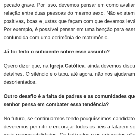
pecado grave. Por isso, devemos pensar em como avaliar
relação entre duas pessoas do mesmo sexo. Não existem,
positivas, boas e justas que façam com que devamos lev
Por exemplo, é possível pensar em uma benção para esse
confundida com uma cerimônia de matrimônio.
Já foi feito o suficiente sobre esse assunto?
Quero dizer que, na
Igreja Católica
, ainda devemos discu
detalhes. O silêncio e o tabu, até agora, não nos ajudar
desorientados.
Outro desafio é a falta de padres e as comunidades 
senhor pensa em combater essa tendência?
No futuro, se continuarmos tendo pouquíssimos candidato
deveremos permitir e encorajar todos os fiéis a falarem s
mais responsabilidades. Os batizados e os crismados n