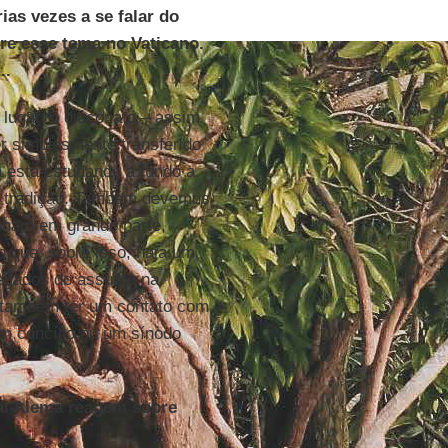
as vezes a se falar do
re esse tema no Vaticano.
..
lugar, o diaconato – assim
 simplesmente transferido
 está estudando a fundo a
à tradição. Também devemos
nham em grande parte,
o que, sobre isso, haja um
regados do assunto na
 também ter um contato com
m concílio ou um sínodo
al Alemã reagem sobre