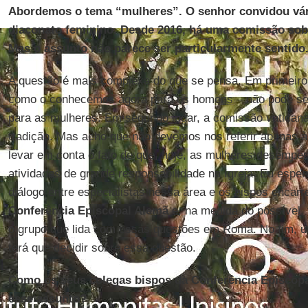
Abordemos o tema “mulheres”. O senhor convidou vári
diaconato feminino. Desde 2016, há uma comissão sob
Mas o assunto não parece ser particularmente sentido.
A questão é mais complexa do que se pensa. Em primeiro 
como o conhecemos agora para os homens – não pode ser
para as mulheres. Em segundo lugar, a comissão vaticana
tradição. Mas acho que não devemos nos referir apenas 
levar em conta o fato de que, hoje, as mulheres desempe
atividades de grande responsabilidade na Igreja. Eu esper
diálogo entre especialistas nessa área e os bispos encar
Conferência Episcopal Alemã
e, na medida do possível,
o grupo que lida com essas questões em Roma. No fim, u
terá que decidir sobre essa questão.
Como os seus colegas bispos da Conferência Episcop
esse assunto?