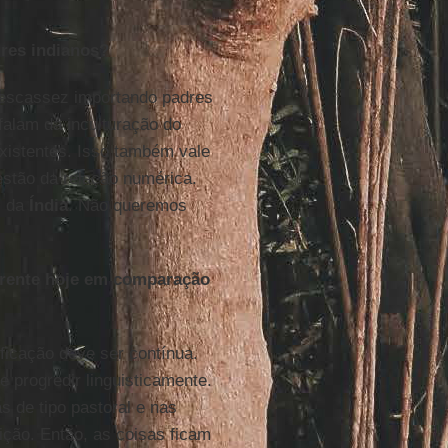
res indianos?
escassez importando padres
alam da inculturação do
existentes. Isso também vale
estão da relação numérica.
m da
Índia
. Não queremos
ferente hoje em comparação
ficação deve ser contínua.
 progredir linguisticamente.
 de tipo pastoral e nas
ição. Então, as coisas ficam