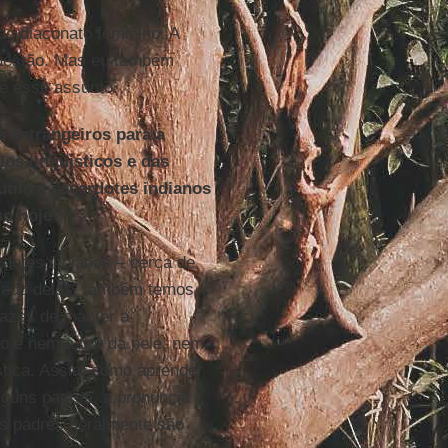
o diaconato feminino. A
questão. Mas eu também
re esse assunto.
s estrangeiros para a
os linguísticos e das
tiliza sacerdotes indianos
so hoje?
dotes indianos – cerca de
 lado deles, também temos
pazes de manter a
o é nem a cor da pele, nem
uística. Assim como aprender
alguns padres, a pronúncia
 os padres geralmente são