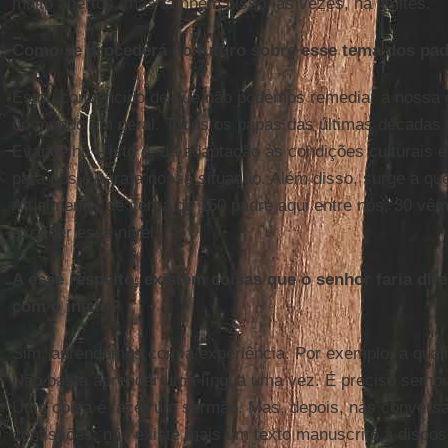
muito abertos, mas também nisso, às vezes, há limites.
Como se procederá no futuro sobre esse tema dos pad
Estou convencido de que não podemos remediar a nossa 
do mundo em geral. Todos os papas das últimas décadas f
Evangelho – isto é, da adaptação às condições culturais 
para nós e para a nossa situação. Além disso, surge a qu
Atualmente, de cerca de 150 padre aqui entre nós, 30 vê
exceder esse nível.
A esse respeito, existem coisas que o senhor faria di
com o início?
Sim, aprendemos com a experiência. Por exemplo, a quali
Não basta aprender uma língua uma vez. É preciso sempre
Uma coisa é fazer um sermão. Mas, depois, nas conversas
confissões, não existe mais um texto manuscrito à dispos