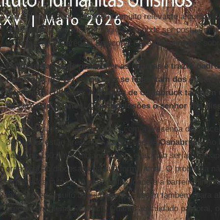
Basicamente, eles consideram muito relevante a questão d
seriedade da pesquisa teológica não pode ser posta em 
acho que a Conferência Episcopal deve discutir mais sob
Outra tentativa de preencher as lacunas é trazer padre
Alemanha. Às vezes, os fiéis se lamentam dos obstácul
diferenças culturais. A diocese de Osnabrück também u
há cerca de 10 anos. Que conclusões o senhor tira dis
Acima de tudo, estamos felizes com a presença dos sacer
30 padres estão presentes na diocese de
Osnabrück
. Ao
cerca de 150 irmãs indianas. Sem eles, não seríamos ca
organização diocesana na sua forma atual. O problema nã
a diferença cultural. A maior dificuldade é a barreira ling
indiano seria muito difícil para nós, assim também, para 
precisa em alemão é difícil. Quanto ao cuidado pastoral,