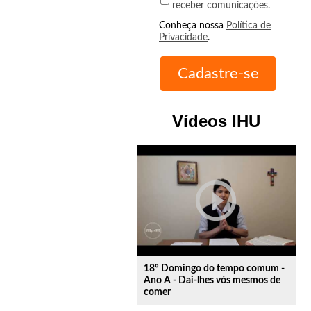
receber comunicações.
Conheça nossa
Política de
Privacidade
.
Vídeos IHU
play_circle_outline
18º Domingo do tempo comum -
Ano A - Dai-lhes vós mesmos de
comer