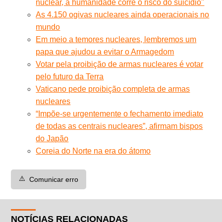
nuclear, a humanidade corre o risco do suicídio''
As 4.150 ogivas nucleares ainda operacionais no
mundo
Em meio a temores nucleares, lembremos um
papa que ajudou a evitar o Armagedom
Votar pela proibição de armas nucleares é votar
pelo futuro da Terra
Vaticano pede proibição completa de armas
nucleares
“Impõe-se urgentemente o fechamento imediato
de todas as centrais nucleares”, afirmam bispos
do Japão
Coreia do Norte na era do átomo
⚠️
Comunicar erro
NOTÍCIAS RELACIONADAS