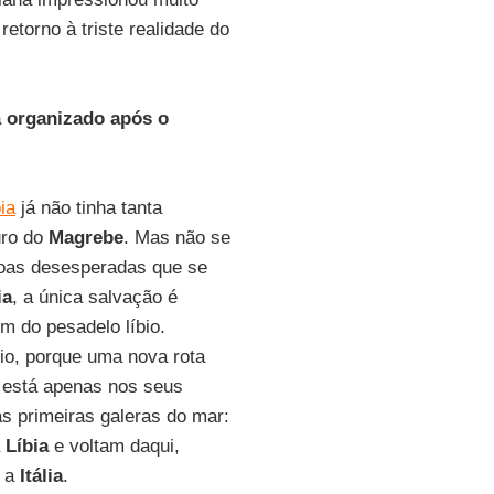
etorno à triste realidade do
 organizado após o
ia
já não tinha tanta
uro do
Magrebe
. Mas não se
soas desesperadas que se
ia
, a única salvação é
fim do pesadelo líbio.
io, porque uma nova rota
 está apenas nos seus
s primeiras galeras do mar:
a
Líbia
e voltam daqui,
a a
Itália
.