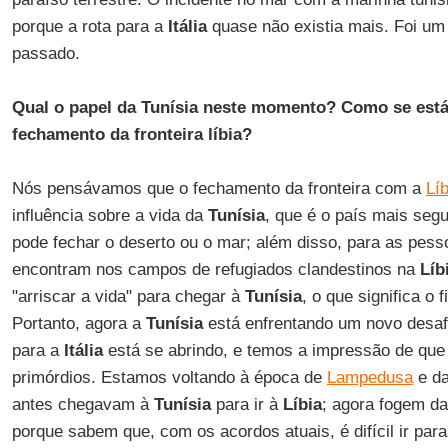
porque a rota para a
Itália
quase não existia mais. Foi um r
passado.
Qual o papel da Tunísia neste momento? Como se está
fechamento da fronteira líbia?
Nós pensávamos que o fechamento da fronteira com a
Líb
influência sobre a vida da
Tunísia
, que é o país mais seg
pode fechar o deserto ou o mar; além disso, para as pes
encontram nos campos de refugiados clandestinos na
Líb
"arriscar a vida" para chegar à
Tunísia
, o que significa o 
Portanto, agora a
Tunísia
está enfrentando um novo desaf
para a
Itália
está se abrindo, e temos a impressão de que
primórdios. Estamos voltando à época de
Lampedusa
e da
antes chegavam à
Tunísia
para ir à
Líbia
; agora fogem d
porque sabem que, com os acordos atuais, é difícil ir par