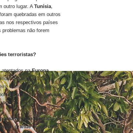
m outro lugar. A
Tunísia
,
 foram quebradas em outros
mas nos respectivos países
s problemas não forem
ões terroristas?
s atentados na
Europa
lidades de infiltração
eiro vizinho, ou de lugares
pois se refugiam na
Tunísia
ropa
.
sponsável pelo atentado de
com um grande número de