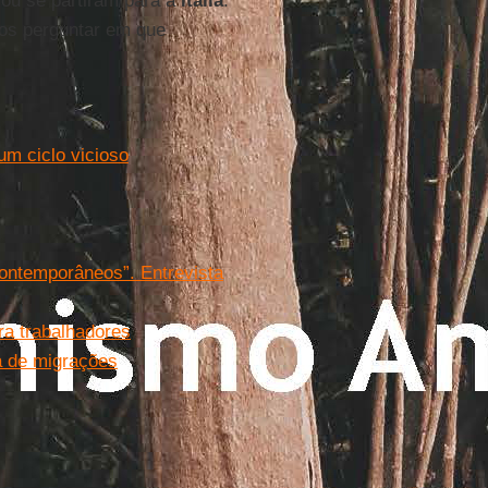
ou se partiram para a
Itália
.
os perguntar em que
um ciclo vicioso
ontemporâneos”. Entrevista
ra trabalhadores
 de migrações