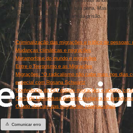
Nós nos perguntamos se essas pessoas ainda estão aqui 
São pessoas que já cumpriram sua pena. Mas devemos n
condições essas pessoas saíram da prisão.
Leia mais
Criminalização das migrações e tráfico de pessoas: 
Mudanças climáticas e migrações
Metamorfose do mundo e migrações
Entre o Terrorismo e as Migrações
Migrações: “O radicalismo não cabe mais nos dias c
especial com Rosana Schwartz
Conferência da OIT debate migrações e abusos cont
Carta de Lampedusa defende mudança de paradigma
O lado obscuro das migrações internacionais
⚠️
Comunicar erro