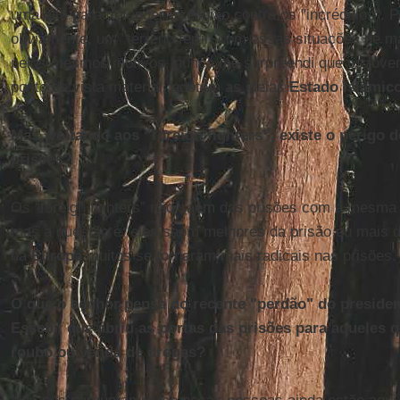
uma luta para defender a religião contra os "incrédulos". P
obviamente, um "terreno fértil" com essas situações de 
pelos mesmos motivos, nunca me surpreendi que os jove
ponto de vista material, adotem as ideias
Estado Islâmic
Mas, voltando aos “foreign fighters”, existe o perigo
prisões?
Os “foreign fighters” não saem das prisões com a mesma f
mas a questão é: eles saem melhores da prisão ou mais d
na
Europa
muitos se tornaram mais radicais nas prisões.
O que o senhor pensa do recente "perdão" do president
Essebi, que abriu as portas das prisões para aqueles
roubo ou venda de drogas?