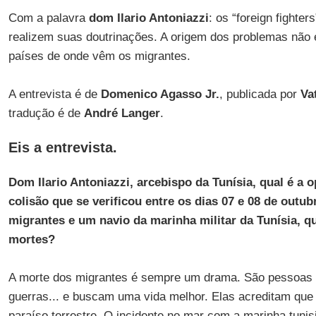
Com a palavra
dom Ilario Antoniazzi
: os “foreign fighter
realizem suas doutrinações. A origem dos problemas não
países de onde vêm os migrantes.
A entrevista é de
Domenico Agasso Jr.
, publicada por
Va
tradução é de
André Langer
.
Eis a entrevista.
Dom Ilario Antoniazzi, arcebispo da Tunísia, qual é a 
colisão que se verificou entre os dias 07 e 08 de outu
migrantes e um navio da marinha militar da Tunísia, 
mortes?
A morte dos migrantes é sempre um drama. São pessoas 
guerras... e buscam uma vida melhor. Elas acreditam que
paraíso terrestre. O incidente no mar com a marinha tuni