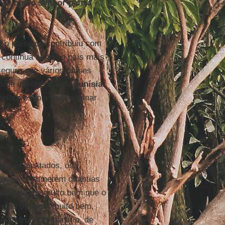
o? O que o senhor pensa
é o país que contribuiu com
, continua sendo o país mais
seguro que vários países
s de inteligência da
Tunísia
.
elhor escola para ensinar
os necessitados, os
 assim, prometem quantias
âmico
sabe muito bem que o
e eles o fazem muito bem,
aíso fruto do martírio, de