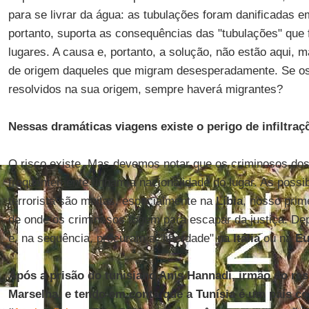
para se livrar da água: as tubulações foram danificadas e
portanto, suporta as consequências das "tubulações" que
lugares. A causa e, portanto, a solução, não estão aqui, 
de origem daqueles que migram desesperadamente. Se o
resolvidos na sua origem, sempre haverá migrantes?
Nessas dramáticas viagens existe o perigo de infiltraç
O risco existe. Mas devemos notar que os criminosos do
frequentemente tinham a nacionalidade do lugar. As possibi
terrorista são muitas, especialmente na
Líbia
, nosso prim
de onde os criminosos fogem para escapar da justiça. De
e, na sequência, procuram a "liberdade" na
Itália
ou na
Eu
Após a prisão do tunisiano Anis Hannadi, irmão do re
Marselha, e tendo em conta que a Tunísia é um país 