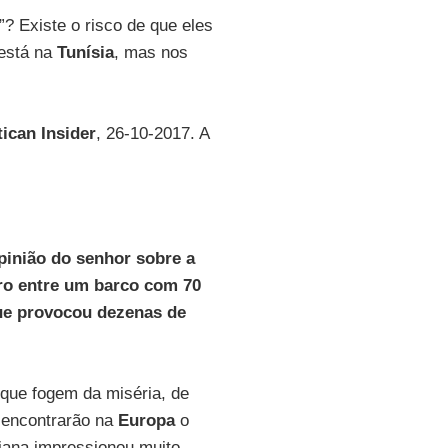
s”? Existe o risco de que eles
 está na
Tunísia
, mas nos
tican Insider
, 26-10-2017. A
opinião do senhor sobre a
bro entre um barco com 70
que provocou dezenas de
que fogem da miséria, de
 encontrarão na
Europa
o
siana impressionou muito