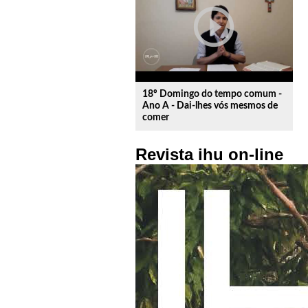
play_circle_outline
18º Domingo do tempo comum -
Ano A - Dai-lhes vós mesmos de
comer
Revista ihu on-line