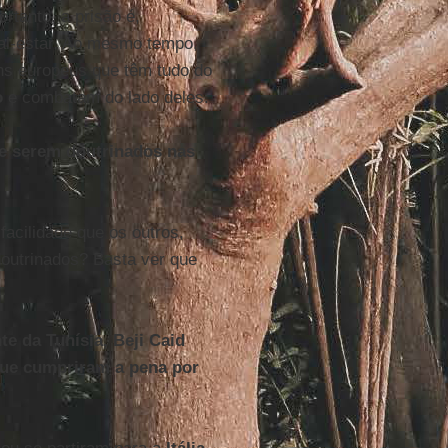
ortanto, a prisão é,
mal-estar. Ao mesmo tempo,
ns europeus que têm tudo do
o
e combatam do lado deles.
 de serem doutrinados nas
acilidade que os outros,
outrinados? Basta ver que
e da Tunísia, Beji Caid
 que cumpriram a pena por