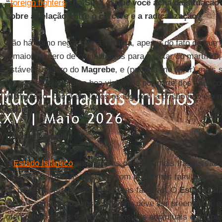
“
foreign fighters
” na Síria, o que você acha da situaçã
sobre a relação entre o cárcere e a radicalização?
Não há como negar que a
Tunísia
, apesar do fato de que 
o maior número de combatentes para o "altar do martírio"
estável e seguro do
Magrebe
, e (permita-me dizer) mais 
europeus. Existe uma boa vigilância por parte dos serviço
Além disso, como em todos os lugares, a prisão não é a m
valores.
Em que sentido?
A
Estado Islâmico
sabe que as pessoas mais frágeis são 
desempregados, as pessoas com problemas familiares e,
de dinheiro para elas ou para suas famílias. O
Estado isl
vazio espiritual dos nossos jovens deve ser preenchido, 
oferecendo falsos valores religiosos e espirituais e um par