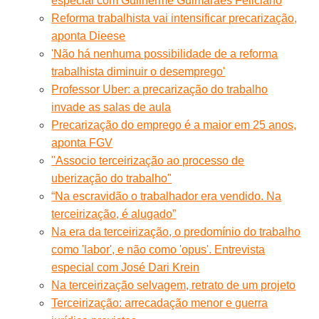
especial com Guilherme Guimarães Feliciano
Reforma trabalhista vai intensificar precarização,
aponta Dieese
'Não há nenhuma possibilidade de a reforma
trabalhista diminuir o desemprego'
Professor Uber: a precarização do trabalho
invade as salas de aula
Precarização do emprego é a maior em 25 anos,
aponta FGV
"Associo terceirização ao processo de
uberização do trabalho"
“Na escravidão o trabalhador era vendido. Na
terceirização, é alugado”
Na era da terceirização, o predomínio do trabalho
como 'labor', e não como 'opus'. Entrevista
especial com José Dari Krein
Na terceirização selvagem, retrato de um projeto
Terceirização: arrecadação menor e guerra