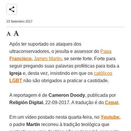
share
23 Setembro 2017
Após ter suportado os ataques dos
ultraconservadores, o jesuíta e assessor do
Papa
Francisco
,
James Martin
, se sente forte. Forte para
seguir pregando suas palavras proféticas para toda a
Igreja
e, desta vez, insistindo em que os
católicos
LGBT
não são obrigados a praticar a castidade.
A reportagem é de
Cameron Doody
, publicada por
Religión Digital
, 22-09-2017. A tradução é do
Cepat
.
Em um vídeo postado nesta quarta-feira, no
Youtube
,
o padre
Martin
recorreu à tradição teológica que