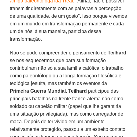
amiga paleontóloga Ida Treat
: "Afinal, não é possível
transmitir diretamente com as palavras a percepção
de uma qualidade, de um gosto". Isso porque vivemos
em um mundo em transformação permanente e cada
um de nós, à sua maneira, participa dessa
transformação.
Não se pode compreender o pensamento de
Teilhard
se nos esquecermos que para sua formação
contribuíram não só a sua família católica, o trabalho
como paleontólogo ou a longa formação filosófica e
teológica jesuíta, mas também os eventos da
Primeira Guerra Mundial
.
Teilhard
participou das
principais batalhas na frente franco-alemã não como
soldado ou capelão militar (papel que lhe garantiria
uma situação privilegiada), mas como carregador de
maca. Depois de ter vivido em um ambiente
relativamente protegido, passou a um estreito contato
com as várias figuras do povo francês. Seu encontro