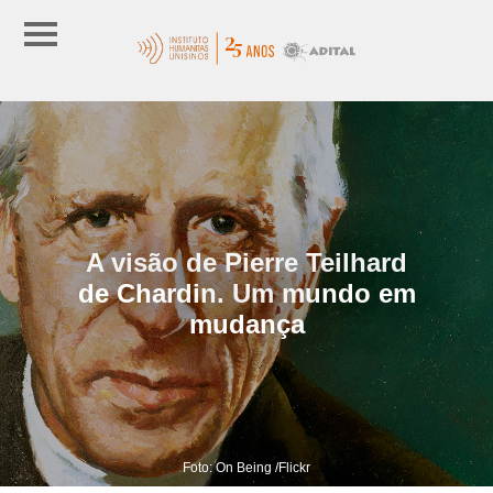
A visão de Pierre Teilhard
de Chardin. Um mundo em
mudança
Foto: On Being /Flickr