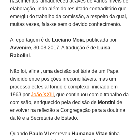
nascimentos’ amadureceu através de vários níveis de
elaboração, indo além do resultado contraditório que
emergiu do trabalho da comissão, a respeito da qual,
muitas vezes, fala-se sem o devido conhecimento.
A reportagem é de
Luciano Moia
, publicada por
Avvenire
, 30-08-2017. A tradução é de
Luisa
Rabolini
.
Não foi, afinal, uma decisão solitária de um Papa
dividido entre posições irreconciliáveis, mas um
processo eclesial longo e complexo, iniciado em
1963 por
João XXIII
, que continuou com o trabalho da
comissão, enriquecido pela decisão de
Montini
de
envolver na reflexão a Congregação para a doutrina
da fé e a Secretaria de Estado.
Quando
Paulo VI
escreveu
Humanae Vitae
tinha