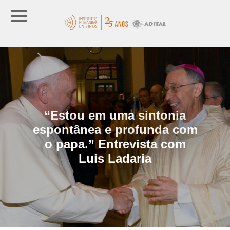
“Estou em uma sintonia
espontânea e profunda com
o papa.” Entrevista com
Luis Ladaria