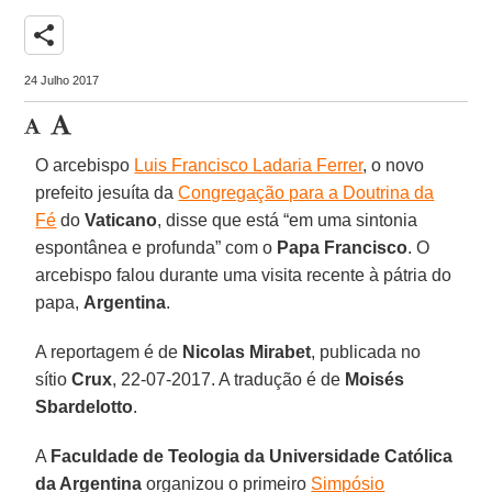
share
24 Julho 2017
O arcebispo
Luis Francisco Ladaria Ferrer
, o novo
prefeito jesuíta da
Congregação para a Doutrina da
Fé
do
Vaticano
, disse que está “em uma sintonia
espontânea e profunda” com o
Papa Francisco
. O
arcebispo falou durante uma visita recente à pátria do
papa,
Argentina
.
A reportagem é de
Nicolas Mirabet
, publicada no
sítio
Crux
, 22-07-2017. A tradução é de
Moisés
Sbardelotto
.
A
Faculdade de Teologia da
Universidade Católica
da Argentina
organizou o primeiro
Simpósio