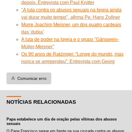
depois. Entrevista com Paul Knitter
"A luta contra os abusos sexuais na Igreja ainda
vai durar muito tempo", afirma Pe. Hans Zollner
Morre Joachim Meisner, um dos quatro cardeais
das 'dubia'
A luta de poder na Igreja e o grupo ''Gänswein-
Müller-Meisner''
Os 90 anos de Ratzinger: “Longe do mundo, mas
nunca se arrependeu”. Entrevista com Georg
⚠️
Comunicar erro
NOTÍCIAS RELACIONADAS
Papa estabelece um dia de oração pelas vítimas dos abusos
sexuais
O Papa Francisco segue em frente na sua cruzada contra os abusos