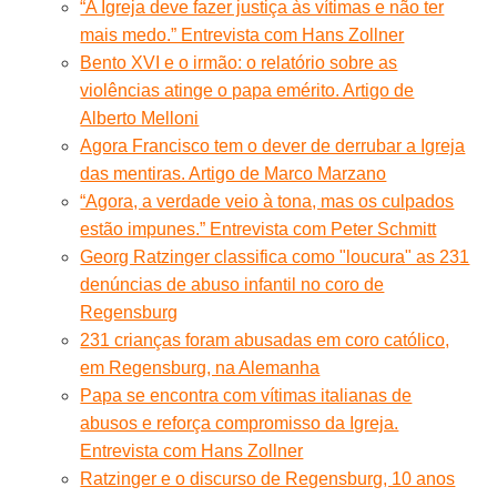
“A Igreja deve fazer justiça às vítimas e não ter
mais medo.” Entrevista com Hans Zollner
Bento XVI e o irmão: o relatório sobre as
violências atinge o papa emérito. Artigo de
Alberto Melloni
Agora Francisco tem o dever de derrubar a Igreja
das mentiras. Artigo de Marco Marzano
“Agora, a verdade veio à tona, mas os culpados
estão impunes.” Entrevista com Peter Schmitt
Georg Ratzinger classifica como "loucura" as 231
denúncias de abuso infantil no coro de
Regensburg
231 crianças foram abusadas em coro católico,
em Regensburg, na Alemanha
Papa se encontra com vítimas italianas de
abusos e reforça compromisso da Igreja.
Entrevista com Hans Zollner
Ratzinger e o discurso de Regensburg, 10 anos