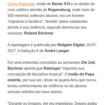
Georg Ratzinger
, irmão de
Bento XVI
e ex-diretor do
coro católico alemão de
Regensburg
, onde mais de
500 meninos sofreram abusos, era um homem
“impulsivo e fanático”, “temido” pelos estudantes
devido à sua violência, segundo denunciou seu
sucessor,
Roland Büchner
.
A reportagem é publicada por
Religión Digital
, 20-07-
2017. A tradução é de
André Langer
.
Em uma entrevista concedida ao semanário
Die Zeit
,
Büchner
aponta que
Ratzinger
“impunha sua
concepção de disciplina musical”. O
irmão do Papa
emérito
, por sua vez, disse na quarta-feira que nunca
tomou conhecimento da violência ou de abusos
sexuais sofridos por seus alunos.
“Durante os ensaios, ele era impiedoso. Depois podia