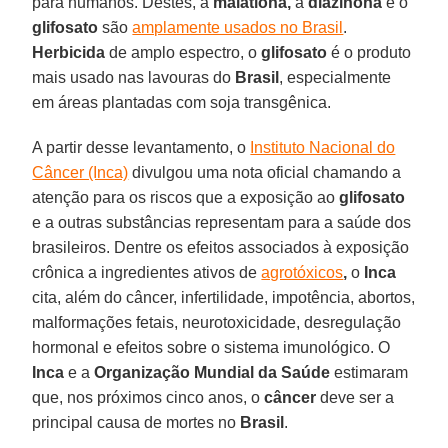
para humanos. Destes, a
malationa,
a
diazinona
e o
glifosato
são
amplamente usados no Brasil
.
Herbicida
de amplo espectro, o
glifosato
é o produto
mais usado nas lavouras do
Brasil
, especialmente
em áreas plantadas com soja transgênica.
A partir desse levantamento, o
Instituto Nacional do
Câncer (Inca)
divulgou uma nota oficial chamando a
atenção para os riscos que a exposição ao
glifosato
e a outras substâncias representam para a saúde dos
brasileiros. Dentre os efeitos associados à exposição
crônica a ingredientes ativos de
agrotóxicos
,
o
Inca
cita, além do câncer, infertilidade, impotência, abortos,
malformações fetais, neurotoxicidade, desregulação
hormonal e efeitos sobre o sistema imunológico. O
Inca
e a
Organização Mundial da Saúde
estimaram
que, nos próximos cinco anos, o
câncer
deve ser a
principal causa de mortes no
Brasil
.