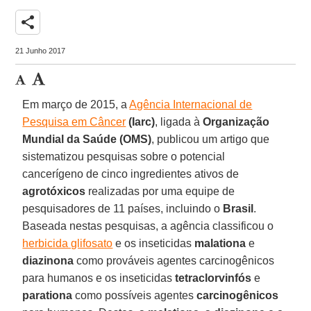
share
21 Junho 2017
Em março de 2015, a
Agência Internacional de
Pesquisa em Câncer
(Iarc)
, ligada à
Organização
Mundial da Saúde (OMS)
, publicou um artigo que
sistematizou pesquisas sobre o potencial
cancerígeno de cinco ingredientes ativos de
agrotóxicos
realizadas por uma equipe de
pesquisadores de 11 países, incluindo o
Brasil
.
Baseada nestas pesquisas, a agência classificou o
herbicida glifosato
e os inseticidas
malationa
e
diazinona
como prováveis agentes carcinogênicos
para humanos e os inseticidas
tetraclorvinfós
e
parationa
como possíveis agentes
carcinogênicos