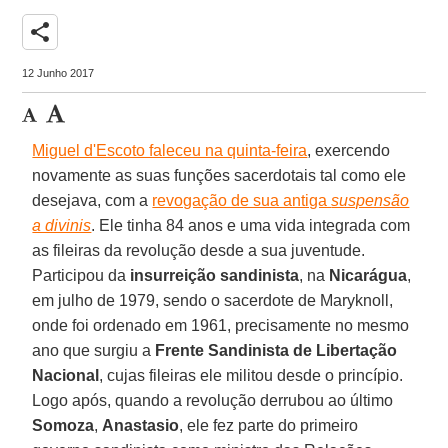
share
12 Junho 2017
Miguel d'Escoto faleceu na quinta-feira
, exercendo
novamente as suas funções sacerdotais tal como ele
desejava, com a
revogação de sua antiga
suspensão
a divinis
. Ele tinha 84 anos e uma vida integrada com
as fileiras da revolução desde a sua juventude.
Participou da
insurreição sandinista
, na
Nicarágua
,
em julho de 1979, sendo o sacerdote de Maryknoll,
onde foi ordenado em 1961, precisamente no mesmo
ano que surgiu a
Frente Sandinista de Libertação
Nacional
, cujas fileiras ele militou desde o princípio.
Logo após, quando a revolução derrubou ao último
Somoza
,
Anastasio
, ele fez parte do primeiro