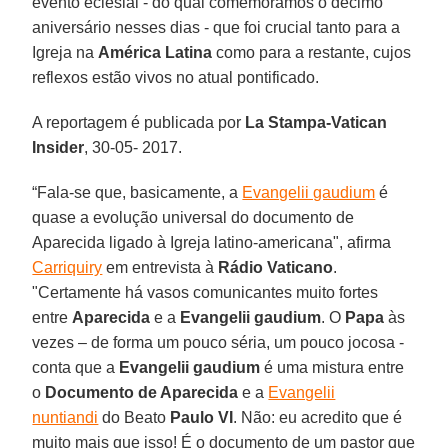
evento eclesial - do qual comemoramos o décimo
aniversário nesses dias - que foi crucial tanto para a
Igreja na
América Latina
como para a restante, cujos
reflexos estão vivos no atual pontificado.
A reportagem é publicada por
La Stampa-Vatican
Insider
, 30-05- 2017.
“Fala-se que, basicamente, a
Evangelii gaudium
é
quase a evolução universal do documento de
Aparecida ligado à Igreja latino-americana", afirma
Carriquiry
em entrevista à
Rádio Vaticano
.
"Certamente há vasos comunicantes muito fortes
entre
Aparecida
e a
Evangelii gaudium
. O
Papa
às
vezes – de forma um pouco séria, um pouco jocosa -
conta que a
Evangelii gaudium
é uma mistura entre
o
Documento de Aparecida
e a
Evangelii
nuntiandi
do Beato
Paulo VI
. Não: eu acredito que é
muito mais que isso! É o documento de um pastor que