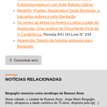
Entrevista especial com João Batista Libânio
Medellín, Puebla, Aparecida e Santo Domingo: a
luta pelos pobres e pela libertação
Os rumos da Igreja na América Latina a partir de
Aparecida. Uma análise do Documento Final da
V Conferência.
Revista IHU On-Line N° 244
Aparecida. Depois da homilia aplausos para
Bergoglio
⚠️
Comunicar erro
NOTÍCIAS RELACIONADAS
Bergoglio renuncia como arcebispo de Buenos Aires
Neste sábado, o cardeal de Buenos Aires, Jorge Mario Bergoglio
(foto), ultrapassa a idade canônica de 75 anos, disposta pela Igr[...]