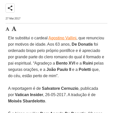
share
27 Mai 2017
Ele substitui o cardeal
Agostino Vallini
, que renunciou
por motivos de idade. Aos 63 anos,
De Donatis
foi
ordenado bispo pelo próprio pontífice e é apreciado
por grande parte do clero romano do qual é formado e
pai espiritual. “Agradeço a
Bento XVI
e a
Ruini
pelas
seguras orações, e a
João Paulo II
e a
Poletti
que,
do céu, estão perto de mim”.
A reportagem é de
Salvatore Cernuzio
, publicada
por
Vatican Insider
, 26-05-2017. A tradução é de
Moisés
Sbardelotto
.