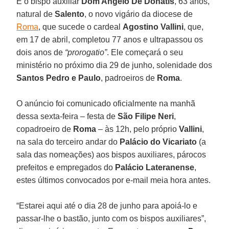
É o bispo auxiliar
Dom Angelo De Donatis
, 63 anos,
natural de
Salento
, o novo vigário da diocese de
Roma
, que sucede o cardeal
Agostino Vallini
, que,
em 17 de abril, completou 77 anos e ultrapassou os
dois anos de
“prorogatio”
. Ele começará o seu
ministério no próximo dia 29 de junho, solenidade dos
Santos Pedro e Paulo
, padroeiros de
Roma
.
O anúncio foi comunicado oficialmente na manhã
dessa sexta-feira – festa de
São Filipe Neri
,
copadroeiro de
Roma
– às 12h, pelo próprio
Vallini
,
na sala do terceiro andar do
Palácio do Vicariato
(a
sala das nomeações) aos bispos auxiliares, párocos
prefeitos e empregados do
Palácio Lateranense
,
estes últimos convocados por e-mail meia hora antes.
“Estarei aqui até o dia 28 de junho para apoiá-lo e
passar-lhe o bastão, junto com os bispos auxiliares”,