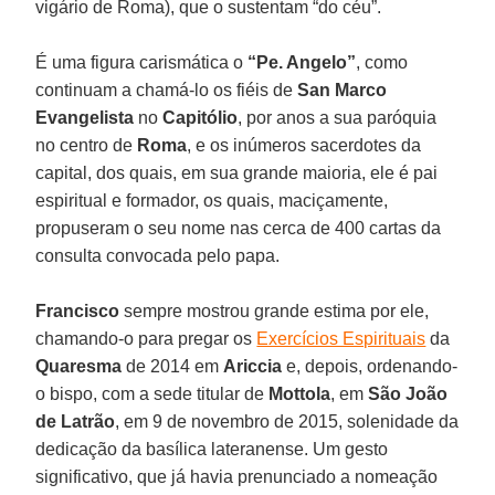
vigário de Roma), que o sustentam “do céu”.
É uma figura carismática o
“Pe. Angelo”
, como
continuam a chamá-lo os fiéis de
San Marco
Evangelista
no
Capitólio
, por anos a sua paróquia
no centro de
Roma
, e os inúmeros sacerdotes da
capital, dos quais, em sua grande maioria, ele é pai
espiritual e formador, os quais, maciçamente,
propuseram o seu nome nas cerca de 400 cartas da
consulta convocada pelo papa.
Francisco
sempre mostrou grande estima por ele,
chamando-o para pregar os
Exercícios Espirituais
da
Quaresma
de 2014 em
Ariccia
e, depois, ordenando-
o bispo, com a sede titular de
Mottola
, em
São João
de Latrão
, em 9 de novembro de 2015, solenidade da
dedicação da basílica lateranense. Um gesto
significativo, que já havia prenunciado a nomeação