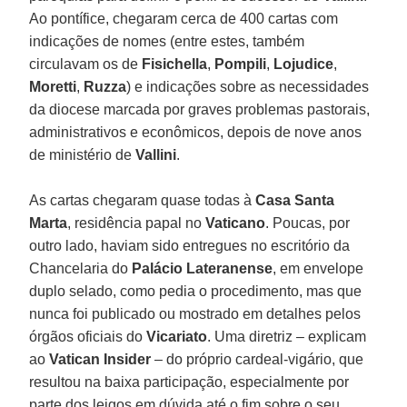
Ao pontífice, chegaram cerca de 400 cartas com
indicações de nomes (entre estes, também
circulavam os de
Fisichella
,
Pompili
,
Lojudice
,
Moretti
,
Ruzza
) e indicações sobre as necessidades
da diocese marcada por graves problemas pastorais,
administrativos e econômicos, depois de nove anos
de ministério de
Vallini
.
As cartas chegaram quase todas à
Casa Santa
Marta
, residência papal no
Vaticano
. Poucas, por
outro lado, haviam sido entregues no escritório da
Chancelaria do
Palácio Lateranense
, em envelope
duplo selado, como pedia o procedimento, mas que
nunca foi publicado ou mostrado em detalhes pelos
órgãos oficiais do
Vicariato
. Uma diretriz – explicam
ao
Vatican Insider
– do próprio cardeal-vigário, que
resultou na baixa participação, especialmente por
parte dos leigos em dúvida até o fim sobre o seu