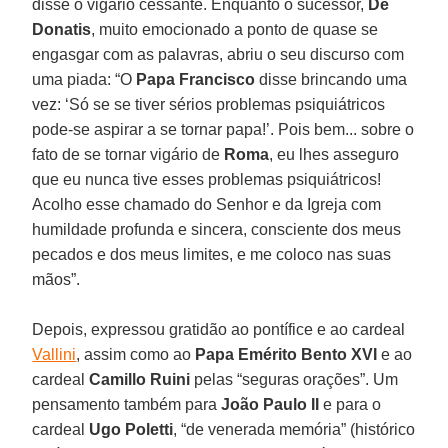
disse o vigário cessante. Enquanto o sucessor,
De
Donatis
, muito emocionado a ponto de quase se
engasgar com as palavras, abriu o seu discurso com
uma piada: “O
Papa Francisco
disse brincando uma
vez: ‘Só se se tiver sérios problemas psiquiátricos
pode-se aspirar a se tornar papa!’. Pois bem... sobre o
fato de se tornar vigário de
Roma
, eu lhes asseguro
que eu nunca tive esses problemas psiquiátricos!
Acolho esse chamado do Senhor e da Igreja com
humildade profunda e sincera, consciente dos meus
pecados e dos meus limites, e me coloco nas suas
mãos”.
Depois, expressou gratidão ao pontífice e ao cardeal
Vallini
, assim como ao
Papa Emérito Bento XVI
e ao
cardeal
Camillo Ruini
pelas “seguras orações”. Um
pensamento também para
João Paulo II
e para o
cardeal
Ugo Poletti
, “de venerada memória” (histórico