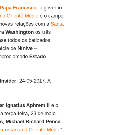
Papa Francisco
, o governo
 no Oriente Médio
é o campo
s novas relações com a
Santa
ara
Washington
os três
se todos os batizados
nície de
Nínive
–
utoproclamado
Estado
Insider
, 24-05-2017. A
ar Ignatius Aphrem II
e o
 terça-feira, 23 de maio,
os
,
Michael Richard Pence
,
s
cristãos no Oriente Médio
”.