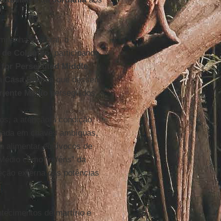
panha eleitoral, o
s de Colombo
, participando
 for Persecuted Middle
 à
Casa Branca
que dessem
riente Médio
perseguidos.
os, a atenção à condição
ugada em chaves ambíguas,
ra alimentar equívocos de
 Médio como “reféns” da
eção externa das potências
ntecimentos de martírio e