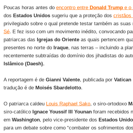
Poucas horas antes do
encontro entre
Donald Trump
e o
dos
Estados Unidos
sugeriu que a proteção dos
cristãos
privilegiado sobre o qual pretende testar também as sua
Sé
. E fez isso com um movimento inédito, convocando p
patriarcas das
Igrejas do Oriente
as quais pertencem qua
presentes no norte do
Iraque
, nas terras – incluindo a pla
recentemente subtraídas do domínio dos jihadistas do a
Islâmico (Daesh).
A reportagem é de
Gianni Valente
, publicada por
Vatican 
tradução é de
Moisés Sbardelotto
.
O patriarca caldeu
Louis Raphael Sako
, o siro-ortodoxo
M
siro-católico
Ignace Youssif III Younan
foram recebidos na
em
Washington
, pelo vice-presidente dos
Estados Unid
para um debate sobre como “combater os sofrimentos do