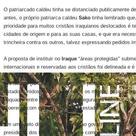
O patriarcado caldeu tinha se distanciado publicamente d
antes, o próprio patriarca caldeu
Sako
tinha lembrado que,
prioridade para muitos cristãos iraquianos deslocados é te
cidades de origem e para as suas casas, e que era necessá
trincheira contra os outros, talvez expressando pedidos im
A proposta de instituir no
Iraque
“áreas protegidas” subme
internacionais e reservadas aos cristãos foi delineada e 
por organizações de lobby ativas nos
Estados Unidos
, 
Christians (IDC)
, que, em fevereiro passado, solicitou qu
Estados Unidos favoreça, de todos os modos, esse projet
enquadra entre “os interesses de segurança nacional dos
“coerente com os valores do povo estadunidense”.
Em um apelo dirigido diretamente ao governo
Trump
, a
I
presidente dos
Estados Unidos
se comprometeu a adotar