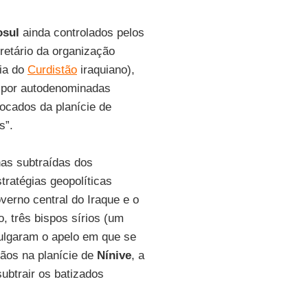
sul
ainda controlados pelos
cretário da organização
cia do
Curdistão
iraquiano),
 por autodenominadas
locados da planície de
s”.
anas subtraídas dos
tratégias geopolíticas
erno central do Iraque e o
, três bispos sírios (um
ulgaram o apelo em que se
tãos na planície de
Nínive
, a
ubtrair os batizados