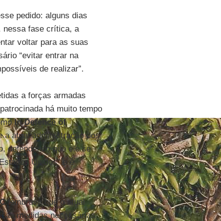
esse pedido: alguns dias
 nessa fase crítica, a
ntar voltar para as suas
rio “evitar entrar na
possíveis de realizar”.
tidas a forças armadas
é patrocinada há muito tempo
como
In Defence of
e a atual administração dos
o, defendendo que ele se
 Estados Unidos” e é
DC
lembrava que o atual
 “as medidas necessárias