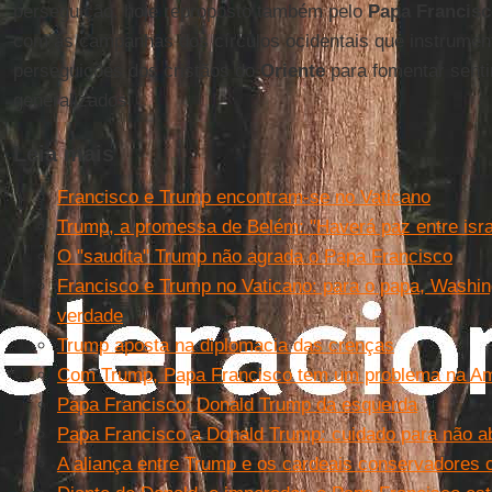
perseguição, hoje reproposto também pelo
Papa Francis
com as campanhas dos círculos ocidentais que instrumen
perseguições dos cristãos do
Oriente
para fomentar sent
generalizados.
Leia mais
Francisco e Trump encontram-se no Vaticano
Trump, a promessa de Belém: "Haverá paz entre isra
O "saudita" Trump não agrada o Papa Francisco
Francisco e Trump no Vaticano: para o papa, Washi
verdade
Trump aposta na diplomacia das crenças
Com Trump, Papa Francisco tem um problema na Am
Papa Francisco: Donald Trump da esquerda
Papa Francisco a Donald Trump: cuidado para não a
A aliança entre Trump e os cardeais conservadores 