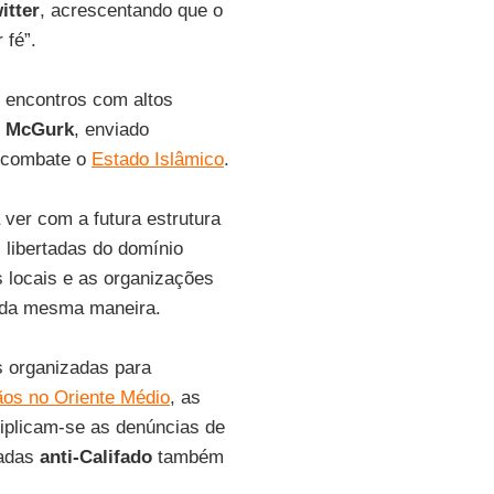
itter
, acrescentando que o
 fé”.
encontros com altos
t McGurk
, enviado
combate o
Estado Islâmico
.
ver com a futura estrutura
 libertadas do domínio
s locais e as organizações
r da mesma maneira.
s organizadas para
ãos no Oriente Médio
, as
tiplicam-se as denúncias de
madas
anti-Califado
também