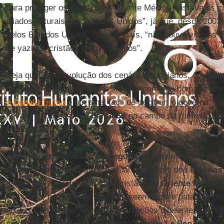
para proteger os cristãos no Oriente Médio” e listava os c
aliados naturais dos Estados Unidos”, já que, desde 2003
pelos Estados Unidos, naquele país, “não houve vítimas 
de yazidis, cristãos ou turcomanos”.
Seja qual for a evolução dos cenários iraquianos, o convit
recebidos por
Pence
quase simultaneamente com o encon
e Donald Trump
é um sinal fácil de decifrar: o governo T
novas relações com a
Santa Sé
no campo da “defesa” dos
Médio
.
A questão dos
cristãos perseguidos
também foi um dos t
entre o
Papa Francisco
e o atual presidente dos
Estados
aspirantes a “protetores” dos cristãos do
Oriente Médio
j
composto, há muito tempo, com veemência e palavras de 
políticos de temperamento e orientações diferentes, de
Vl
com o
Patriarcado de Moscou
) a
Marine Le Pen
, do rei