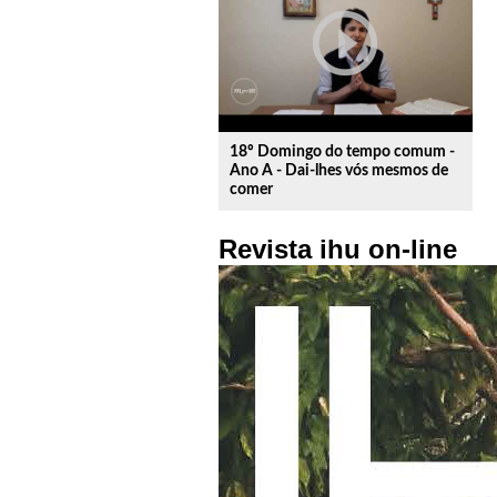
play_circle_outline
18º Domingo do tempo comum -
Ano A - Dai-lhes vós mesmos de
comer
Revista ihu on-line