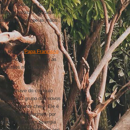
ristãos iraquianos entre “os
, ano da invasão do Iraque
estadunidenses pelas mãos
e aos três patriarcas
tro entre o
Papa Francisco
rump também quer testar as
 cristãos no
Oriente
emas-chave do colóquio
 Unidos
. O grupo dos novos
á está bastante cheio. Ele é
ordem não uniformes, por
adimir Putin
(em sinergia
Abdallah II
da
Jordânia
aos