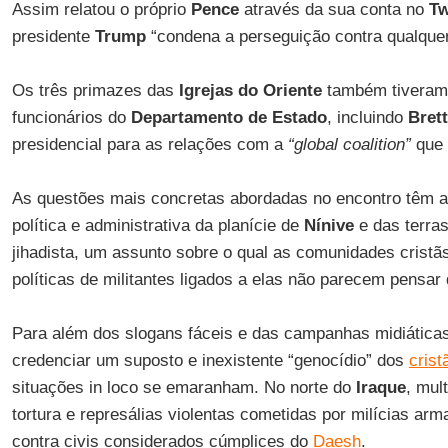
Assim relatou o próprio
Pence
através da sua conta no
Tw
presidente
Trump
“condena a perseguição contra qualquer
Os três primazes das
Igrejas do Oriente
também tiveram 
funcionários do
Departamento de Estado
, incluindo
Bret
presidencial para as relações com a
“global coalition”
que 
As questões mais concretas abordadas no encontro têm a 
política e administrativa da planície de
Nínive
e das terras
jihadista, um assunto sobre o qual as comunidades cristã
políticas de militantes ligados a elas não parecem pensa
Para além dos slogans fáceis e das campanhas midiática
credenciar um suposto e inexistente “genocídio” dos
crist
situações in loco se emaranham. No norte do
Iraque
, mul
tortura e represálias violentas cometidas por milícias ar
contra civis considerados cúmplices do
Daesh
.