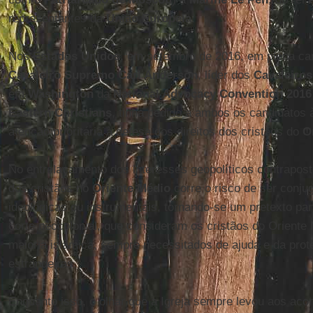
representantes da
União Europeia
.
Nos
Estados Unidos
, em setembro de 2016, em plena cam
Cavaleiro Supremo Carl Anderson
, líder dos
Cavaleiro
em
Washington
da
National Advocacy Convention 2016
Eastern Christians
, tinha pedido a ambos os candidatos
atenção prioritária à defesa dos direitos dos cristãos do
O
No entrelaçamento dos interesses geopolíticos contrapost
dos cristãos no
Oriente Médio
corre o risco de ser conj
ideológicas ou instrumentais, tornando-se um pretexto pa
corte neocolonial, que consideram os cristãos do Oriente
maioria islâmica, sempre necessitados de ajuda e da prot
estrangeiras.
Enquanto isso, o olhar que a Igreja sempre levou aos aco