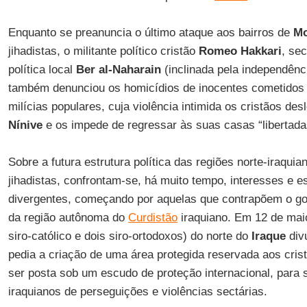
Enquanto se preanuncia o último ataque aos bairros de
Mo
jihadistas, o militante político cristão
Romeo Hakkari
, se
política local
Ber al-Naharain
(inclinada pela independên
também denunciou os homicídios de inocentes cometidos
milícias populares, cuja violência intimida os cristãos des
Nínive
e os impede de regressar às suas casas “libertada
Sobre a futura estrutura política das regiões norte-iraqui
jihadistas, confrontam-se, há muito tempo, interesses e es
divergentes, começando por aquelas que contrapõem o gov
da região autônoma do
Curdistão
iraquiano. Em 12 de maio
siro-católico e dois siro-ortodoxos) do norte do
Iraque
div
pedia a criação de uma área protegida reservada aos cris
ser posta sob um escudo de proteção internacional, para s
iraquianos de perseguições e violências sectárias.