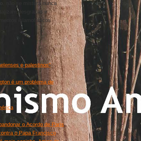
co
, não se mistura nunca
talizam desgraças e
imentos islamofóbicos
elenses e palestinos"
ngton é um problema de
érica
bandonar o Acordo de Paris
contra o Papa Francisco