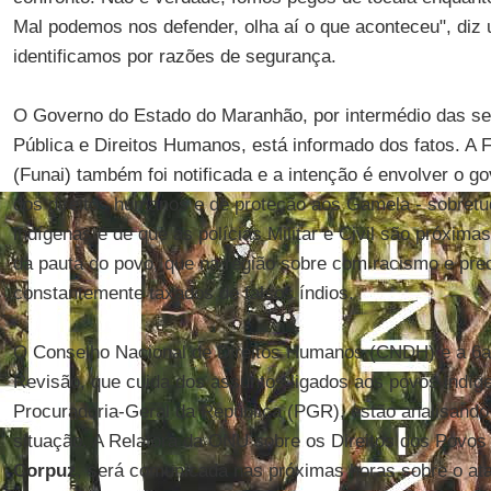
Mal podemos nos defender, olha aí o que aconteceu", di
identificamos por razões de segurança.
O Governo do Estado do Maranhão, por intermédio das se
Pública e Direitos Humanos, está informado dos fatos. A 
(Funai) também foi notificada e a intenção é envolver o go
dos direitos humanos e de proteção aos Gamela - sobretu
indígenas é de que as polícias Militar e Civil são próximas
da pauta do povo, que na região sobre com racismo e pre
constantemente taxados de falsos índios.
O Conselho Nacional de Direitos Humanos (CNDH) e a 6
Revisão, que cuida dos assuntos ligados aos povos indíg
Procuradoria-Geral da República (PGR), estão analisando
situação. A Relatora da ONU sobre os Direitos dos Povos
Corpuz
, será comunicada nas próximas horas sobre o a