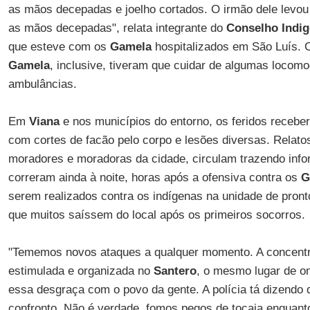
as mãos decepadas e joelho cortados. O irmão dele levou 
as mãos decepadas", relata integrante do
Conselho Indig
que esteve com os
Gamela
hospitalizados em São Luís. 
Gamela
, inclusive, tiveram que cuidar de algumas locomoç
ambulâncias.
Em
Viana
e nos municípios do entorno, os feridos receb
com cortes de facão pelo corpo e lesões diversas. Relato
moradores e moradoras da cidade, circulam trazendo inf
correram ainda à noite, horas após a ofensiva contra os
G
serem realizados contra os indígenas na unidade de pron
que muitos saíssem do local após os primeiros socorros
"Tememos novos ataques a qualquer momento. A concent
estimulada e organizada no
Santero
, o mesmo lugar de o
essa desgraça com o povo da gente. A polícia tá dizendo 
confronto. Não é verdade, fomos pegos de tocaia enquant