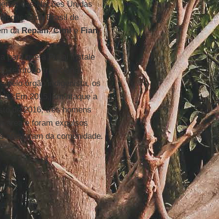
genas das Nações Unidas
legação do Brasil de
lém da
Repam
,
Cimi
e
Fian
.
ta para que a Funai instale
território tradicional.
pelo órgão indigenista, os
adas. Em 2015, um ataque a
osto de 2016, três homens
ra área e foram expulsos
os afastaram da comunidade.