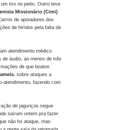
um tiro no peito. Outro teve
enista Missionário (Cimi)
Carros de apoiadores dos
ões de feridos pela falta de
eram atendimento médico
s de áudio, ao menos de três
ormações de que boatos
amela
, sobre ataques a
to-atendimento, fazendo com
.
ração de jagunços segue
nde saíram ontem pra fazer
que não foi ataque, mas
o a gente saía da retomada.