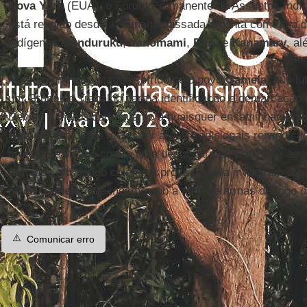
Nova York
(EUA), o Fórum Permanente de Assuntos Indí
está reunido desde a semana passada e conta com uma de
indígenas
Munduruku
,
Yanomami
,
Baré
e
Kanamary
, a
Não é o primeiro ataque sofrido pelo povo
Gamela
, que lu
um Grupo de Trabalho para a identificação e demarcação do 
Devido a morosidade quanto a quaisquer encaminhamentos 
Gamela
decidiram recuperar áreas tradicionais reivindic
tiros foi realizado contra uma destas áreas. Em 26 de ag
armados e trajando coletes à prova de bala invadiram out
pelos
Gamela
, que mesmo sob a mira de armas de fogo 
⚠️
Comunicar erro