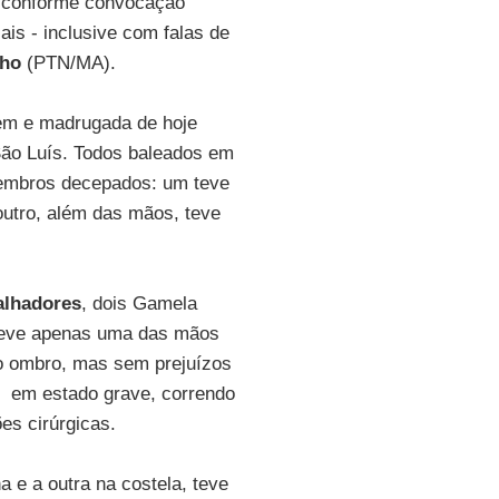
 conforme convocação
ais - inclusive com falas de
lho
(PTN/MA).
tem e madrugada de hoje
 São Luís. Todos baleados em
membros decepados: um teve
outro, além das mãos, teve
alhadores
, dois Gamela
 teve apenas uma das mãos
no ombro, mas sem prejuízos
s em estado grave, correndo
es cirúrgicas.
a e a outra na costela, teve