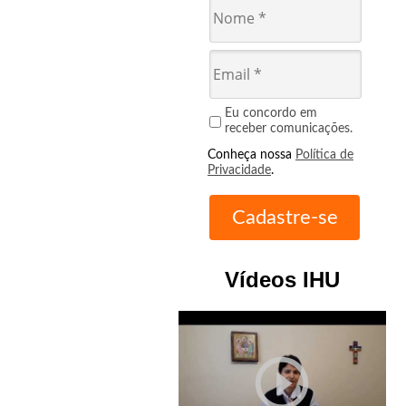
Eu concordo em
receber comunicações.
Conheça nossa
Política de
Privacidade
.
Vídeos IHU
play_circle_outline