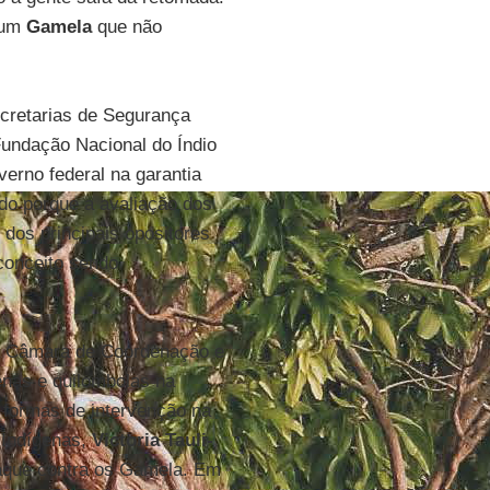
z um
Gamela
que não
cretarias de Segurança
Fundação Nacional do Índio
verno federal na garantia
do porque a avaliação dos
 dos principais opositores
conceito sendo
a Câmara de Coordenação e
enas e quilombolas na
 formas de intervenção na
 Indígenas,
Victoria Tauli-
taque contra os Gamela. Em