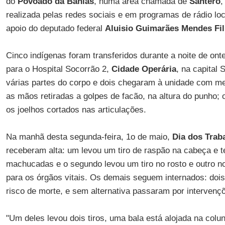
do
Povoado da Bahias
, numa área chamada de
Santero
,
realizada pelas redes sociais e em programas de rádio loc
apoio do deputado federal
Aluisio Guimarães Mendes Fi
Cinco indígenas foram transferidos durante a noite de on
para o Hospital Socorrão 2,
Cidade Operária
, na capital
várias partes do corpo e dois chegaram à unidade com 
as mãos retiradas a golpes de facão, na altura do punho; 
os joelhos cortados nas articulações.
Na manhã desta segunda-feira, 1o de maio,
Dia dos Trab
receberam alta: um levou um tiro de raspão na cabeça e
machucadas e o segundo levou um tiro no rosto e outro 
para os órgãos vitais. Os demais seguem internados: doi
risco de morte, e sem alternativa passaram por intervençõ
"Um deles levou dois tiros, uma bala está alojada na colun