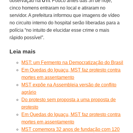
observação na
UTI
. Pouco antes das 3h de hoje,
cinco homens entraram no local e atiraram no
servidor. A prefeitura informou que imagens de vídeo
no circuito interno do hospital serão liberadas para a
polícia “no intuito de elucidar esse crime o mais
rápido possível”.
Leia mais
MST: um Fermento na Democratização do Brasil
Em Quedas do Iguaçu, MST faz protesto contra
mortes em assentamento
MST expõe na Assembleia versão de conflito
agrário
Do protesto sem proposta a uma proposta de
protesto
Em Quedas do Iguaçu, MST faz protesto contra
mortes em assentamento
MST comemora 32 anos de fundação com 120