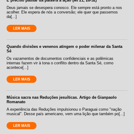
É preciso passar da palavra à ação (Mt 21, 28-32)
Deus jamais se desespera conosco. Ele sempre está pronto a nos
acolher. Ele espera de nós a conversão; ele quer que passemos
da[...]
LER MAIS
Quando divisões e venenos atingem o poder milenar da Santa
Sé
Os vazamentos de documentos confidenciais e as polêmicas
internas fazem vir à tona o conflito dentro da Santa Sé, como
acontece[...]
LER MAIS
Música sacra nas Reduções jesuíticas. Artigo de Gianpaolo
Romanato
A experiência das Reduções impulsionou o Paraguai como "nação
musical". Desse país americano, vem uma lição que também po[...]
LER MAIS