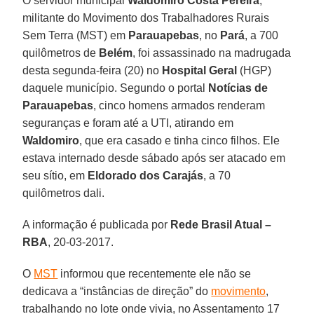
O servidor municipal
Waldomiro Costa Pereira
,
militante do Movimento dos Trabalhadores Rurais
Sem Terra (MST) em
Parauapebas
, no
Pará
, a 700
quilômetros de
Belém
, foi assassinado na madrugada
desta segunda-feira (20) no
Hospital Geral
(HGP)
daquele município. Segundo o portal
Notícias de
Parauapebas
, cinco homens armados renderam
seguranças e foram até a UTI, atirando em
Waldomiro
, que era casado e tinha cinco filhos. Ele
estava internado desde sábado após ser atacado em
seu sítio, em
Eldorado dos Carajás
, a 70
quilômetros dali.
A informação é publicada por
Rede Brasil Atual –
RBA
, 20-03-2017.
O
MST
informou que recentemente ele não se
dedicava a “instâncias de direção” do
movimento
,
trabalhando no lote onde vivia, no Assentamento 17