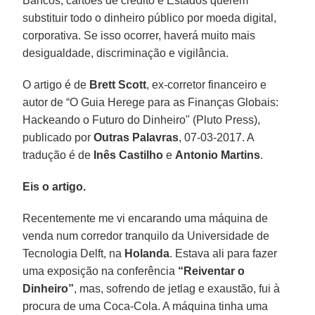
Bancos, cartões de crédito e Estados querem
substituir todo o dinheiro público por moeda digital,
corporativa. Se isso ocorrer, haverá muito mais
desigualdade, discriminação e vigilância.
O artigo é de
Brett Scott
, ex-corretor financeiro e
autor de “O Guia Herege para as Finanças Globais:
Hackeando o Futuro do Dinheiro" (Pluto Press),
publicado por
Outras Palavras
, 07-03-2017. A
tradução é de
Inês Castilho
e
Antonio Martins
.
Eis o artigo.
Recentemente me vi encarando uma máquina de
venda num corredor tranquilo da Universidade de
Tecnologia Delft, na
Holanda
. Estava ali para fazer
uma exposição na conferência
“Reiventar o
Dinheiro”
, mas, sofrendo de jetlag e exaustão, fui à
procura de uma Coca-Cola. A máquina tinha uma