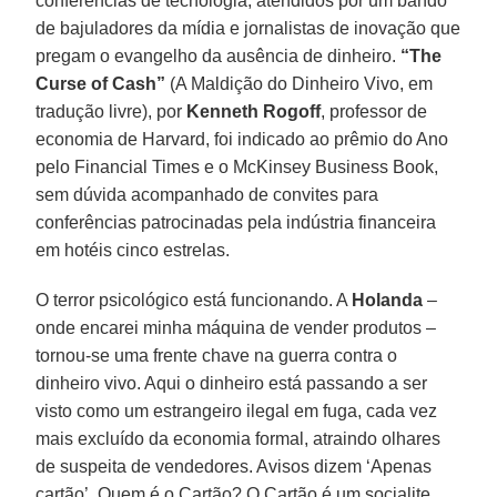
conferências de tecnologia, atendidos por um bando
de bajuladores da mídia e jornalistas de inovação que
pregam o evangelho da ausência de dinheiro.
“The
Curse of Cash”
(A Maldição do Dinheiro Vivo, em
tradução livre), por
Kenneth Rogoff
, professor de
economia de Harvard, foi indicado ao prêmio do Ano
pelo Financial Times e o McKinsey Business Book,
sem dúvida acompanhado de convites para
conferências patrocinadas pela indústria financeira
em hotéis cinco estrelas.
O terror psicológico está funcionando. A
Holanda
–
onde encarei minha máquina de vender produtos –
tornou-se uma frente chave na guerra contra o
dinheiro vivo. Aqui o dinheiro está passando a ser
visto como um estrangeiro ilegal em fuga, cada vez
mais excluído da economia formal, atraindo olhares
de suspeita de vendedores. Avisos dizem ‘Apenas
cartão’. Quem é o Cartão? O Cartão é um socialite