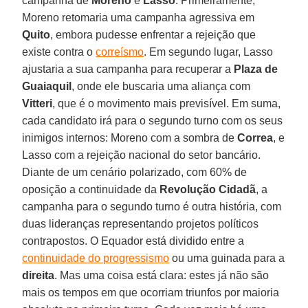
campanha de
Moreno
e
Lasso
. Primeiramente,
Moreno retomaria uma campanha agressiva em
Quito
, embora pudesse enfrentar a rejeição que
existe contra o
correísmo
. Em segundo lugar, Lasso
ajustaria a sua campanha para recuperar a
Plaza de
Guaiaquil
, onde ele buscaria uma aliança com
Vitteri
, que é o movimento mais previsível. Em suma,
cada candidato irá para o segundo turno com os seus
inimigos internos: Moreno com a sombra de
Correa
, e
Lasso com a rejeição nacional do setor bancário.
Diante de um cenário polarizado, com 60% de
oposição a continuidade da
Revolução Cidadã
, a
campanha para o segundo turno é outra história, com
duas lideranças representando projetos políticos
contrapostos. O Equador está dividido entre a
continuidade do progressismo
ou uma guinada para a
direita
. Mas uma coisa está clara: estes já não são
mais os tempos em que ocorriam triunfos por maioria