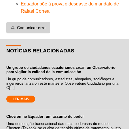
Equador põe à prova o desgaste do mandato de
Rafael Correa
⚠️
Comunicar erro
NOTÍCIAS RELACIONADAS
Un grupo de ciudadanos ecuatorianos crean un Observatorio
para vigilar la calidad de la comunicación
Un grupo de comunicadores, estadistas, abogados, sociólogos e
ingenieros lanzaron este martes el Observatorio Ciudadano por una
C[...]
LER MAIS
Chevron no Equador: um assunto de poder
Uma corporação transnacional das mais poderosas do mundo,
Chevron (Texaco), se queixa de ter sido vítima de tratamento injusto,