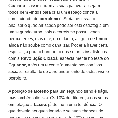
Guaiaquil
, assim foram as suas palavras: "sejam
todos bem vindos para criar um espaço contra a
continuidade do
correísmo
". Seria necessário
analisar o quão arriscada pode ser esta estratégia em
um segundo turno, pois o correísmo possui votos
permanentes, mas que, no entanto, a figura de
Lenin
ainda não soube como canalizar. Poderia haver certa
esperança para o banqueiro nos setores insatisfeitos
com a
Revolução Cidadã
, especialmente no leste do
Equador
, após um recente ‘aumento nos conflitos
sociais, resultante do aprofundamento do extrativismo
petroleiro.
A posição de
Moreno
para um segundo turno é frágil,
mas também otimista. Os 10% de diferença nos votos
em relação a
Lasso
, já definem uma tendência. O
que deveria ser questionado é se suas chances de
aumentar sua votação em mais de 40% são viáveis,