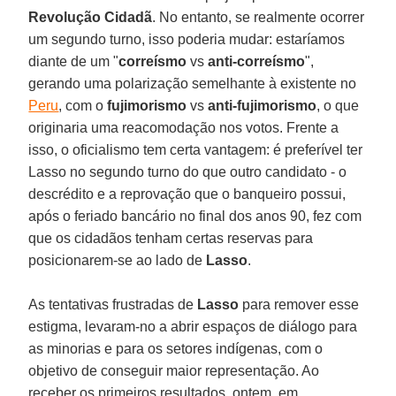
Revolução Cidadã
. No entanto, se realmente ocorrer
um segundo turno, isso poderia mudar: estaríamos
diante de um "
correísmo
vs
anti-correísmo
",
gerando uma polarização semelhante à existente no
Peru
, com o
fujimorismo
vs
anti-fujimorismo
, o que
originaria uma reacomodação nos votos. Frente a
isso, o oficialismo tem certa vantagem: é preferível ter
Lasso no segundo turno do que outro candidato - o
descrédito e a reprovação que o banqueiro possui,
após o feriado bancário no final dos anos 90, fez com
que os cidadãos tenham certas reservas para
posicionarem-se ao lado de
Lasso
.
As tentativas frustradas de
Lasso
para remover esse
estigma, levaram-no a abrir espaços de diálogo para
as minorias e para os setores indígenas, com o
objetivo de conseguir maior representação. Ao
receber os primeiros resultados, ontem, em