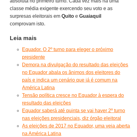
absoluta no primeiro turno. Cada vez mais há uma
classe média exigente exercendo seu voto e as
surpresas eleitorais em
Quito
e
Guaiaquil
comprovam isto.
Leia mais
Equador. O 2º turno para eleger o próximo
presidente
Demora na divulgação do resultado das eleições
no Equador abala os ânimos dos eleitores do
país e indica um cenário que já é comum na
América Latina
Tensão política cresce no Equador à espera do
resultado das eleições
Equador saberá até quinta se vai haver 2º turno
nas eleições presidenciais, diz órgão eleitoral
As eleições de 2017 no Equador, uma veia aberta
na América Latina