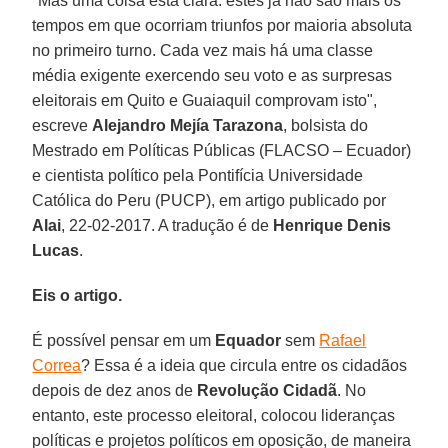
"Mas uma coisa está clara: estes já não são mais os
tempos em que ocorriam triunfos por maioria absoluta
no primeiro turno. Cada vez mais há uma classe
média exigente exercendo seu voto e as surpresas
eleitorais em Quito e Guaiaquil comprovam isto",
escreve
Alejandro Mejía Tarazona
, bolsista do
Mestrado em Políticas Públicas (FLACSO – Ecuador)
e cientista político pela Pontifícia Universidade
Católica do Peru (PUCP), em artigo publicado por
Alai
, 22-02-2017. A tradução é de
Henrique Denis
Lucas
.
Eis o artigo.
É possível pensar em um
Equador
sem
Rafael
Correa
? Essa é a ideia que circula entre os cidadãos
depois de dez anos de
Revolução Cidadã
. No
entanto, este processo eleitoral, colocou lideranças
políticas e projetos políticos em oposição, de maneira