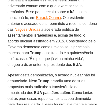
precisavam apertar as mãos e reencontrar um
adversário comum com o qual exorcizar seus
demônios. Esse papel recaiu sobre o
Irã
e, sem
mencioná-lo, em
Barack Obama
. O presidente
anterior é acusado de ter permitido a recente condena
das
Nações Unidas
à acelerada política de
assentamentos israelenses e, acima de tudo, o
acordo nuclear assinado em 2015. Considerado pelo
Governo democrata como um dos seus principais
marcos, para
Trump
esse tratado é a quintessência
do fracasso. “É o pior que já vi na minha vida”,
chegou a dizer ontem o presidente dos
EUA
.
Apesar desta demonização, o acordo nuclear não foi
denunciado. Nem
Trump
brandiu uma de suas
propostas mais radicais: a transferência da
embaixada dos
EUA
para
Jerusalém
. Como tantas
outras promessas republicanas, acabou diminuída
pela dura realidade. E essa foi provavelmente a maior