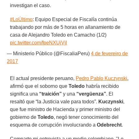
investigan el caso.
#LoÚltimo
: Equipo Especial de Fiscalía continúa
trabajando por más de 5 horas en allanamiento de
casa de Alejandro Toledo en Camacho (1/2)
pic.twitter.com/fpeNXUjVjl
— Ministerio Público (@FiscaliaPeru)
4 de fevereiro de
2017
El actual presidente peruano,
Pedro Pablo Kuczynski
,
afirmó que el soborno que
Toledo
habría recibido
significa una
“traición”
y una
“vergüenza”
. El
resaltó que “la Justicia vale para todos”.
Kuczynski
,
que fue ministro de Hacienda y primer ministro del
gobierno de
Toledo
, negó tener conocimiento del
esquema de corrupción involucrando a
Odebrecht
.
Comparto mi entrevista a un medio colombiano. "Lo