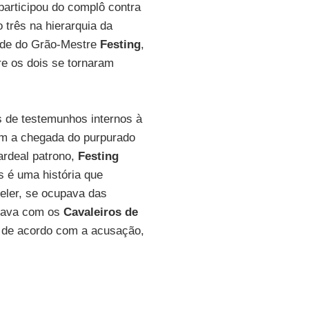
participou do complô contra
o três na hierarquia da
ade do Grão-Mestre
Festing
,
tre os dois se tornaram
 de testemunhos internos à
om a chegada do purpurado
rdeal patrono,
Festing
s é uma história que
eler, se ocupava das
orava com os
Cavaleiros de
, de acordo com a acusação,