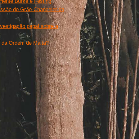
mente Burke e Festing
issão do Grão-Chanceler da
vestigação papal sobre a
a da Ordem de Malta?