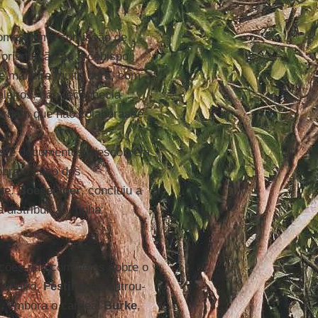
nomear uma comissão de
 orientação ao arcebispo
e maneira muito dura, com
leiros, não reconhecia
ordem que não colaborasse.
hos e documentos, descobrem
obre o caso dos
nte.
Boeselager
, concluiu a
distribuição, tinha
ções não completas sobre o
janeiro,
Festing
encontrou-
ou, embora o cardeal
Burke
,