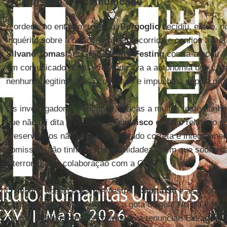
A comissão e o comunicado
A ordem, no entanto, resistiu.
Bergoglio
decidiu, então, 
inquérito sobre a remoção recém-ocorrida e confiou a sua
Silvano Tomasi
. O
Grão-Mestre Festing
contra-atacou d
um comunicado no qual reivindicava a autonomia dos cava
nenhuma legitimidade à comissão e impunha à cúpula da 
Os investigadores vaticanos, graças a muitos testemun
que não foi dita a verdade a
Francisco
e que o relatório s
preservativos não teria sido relatado correta e integralme
comissão, não tinha responsabilidade: assim que soube da 
interrompido a colaboração com a ONG.
O desafio aberto do Grão-Mestre à
Santa Sé
e as informa
caso dos preservativos foram a gota d’água. No dia 24 de 
se com
Francisco
e foi convidado a renunciar. Ele aceit