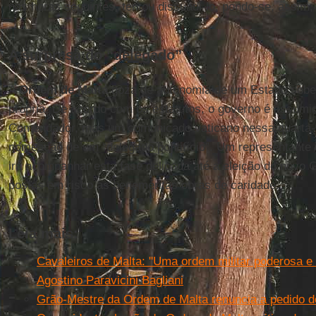
nas horas seguintes, tentou dissuadi-lo, pondo-se, assim,
A surpresa do “delegado”
A
Ordem de Malta
goza de autonomia de um Estado sobe
própria. De acordo com os estatutos, o governo é assumid
Comendador, mas um comunicado vaticano nessa quarta-f
nomeação de um “delegado pontifício”. Um representante 
irá acompanhar esta fase delicada até a eleição do novo
postas em risco as beneméritas obras de caridade.
Leia mais:
Cavaleiros de Malta: "Uma ordem militar poderosa e 
Agostino Paravicini Bagliani
Grão-Mestre da Ordem de Malta renuncia a pedido 