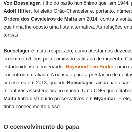
Von Boeselager
, filho do barão homônimo que, em 1944, 
Adolf Hitler
, foi eleito Grão-Chanceler e, portanto, númer
Ordem dos Cavaleiros de Malta
em 2014, contra a vont
que tinha lhe oposto uma lista alternativa. As relações en
tensas.
Boeselager
é muito respeitado, como atestam as dezenas
ordem recolhidos pela comissão vaticana de inquérito. C
estadunidense conservador
Raymond Leo Burke
como ca
encontrou um aliado. A ocasião para a prestação de conta
aconteceu em 2013, quando
Boeselager
, ainda não chanc
iniciativas assistenciais no mundo. Uma ONG que colab
Malta
tinha distribuído preservativos em
Myanmar
. E ele
tinha conhecimento disso.
O coenvolvimento do papa