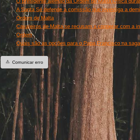
O presidente alemão da Ordem de Malta critica dura
A Santa Sé defende a comissão que investiga a dem
Ordem de Malta
Cavaleiros de Malta se recusam a cooperar com a in
Ordem
Quais são as opções para o Papa Francisco na sag
⚠️
Comunicar erro