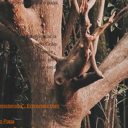
 abertamente contra o papa.
rano e tem sua diplomacia
o interinamente pelo Grão-
eira anunciou a iminente
de confiança do papa, que
 Grão-Mestre, sem que sejam
misteriosa". Entrevista com
do Papa