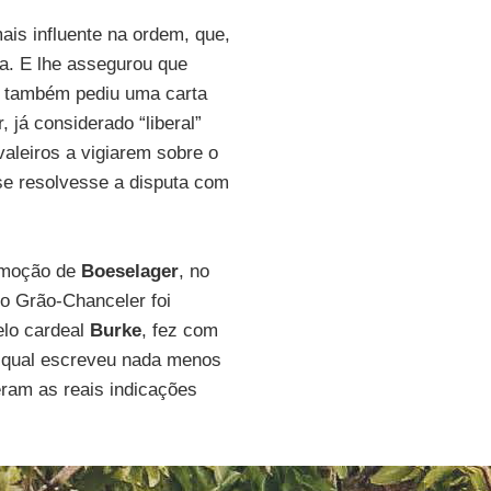
ais influente na ordem, que,
a. E lhe assegurou que
também pediu uma carta
 já considerado “liberal”
aleiros a vigiarem sobre o
 se resolvesse a disputa com
emoção de
Boeselager
, no
 o Grão-Chanceler foi
elo cardeal
Burke
, fez com
 o qual escreveu nada menos
ram as reais indicações