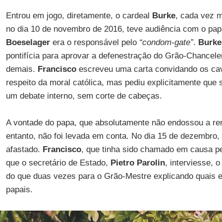
Entrou em jogo, diretamente, o cardeal
Burke
, cada vez m
no dia 10 de novembro de 2016, teve audiência com o pap
Boeselager
era o responsável pelo
“condom-gate”
.
Burke
pontifícia para aprovar a defenestração do Grão-Chanceler,
demais.
Francisco
escreveu uma carta convidando os cav
respeito da moral católica, mas pediu explicitamente que
um debate interno, sem corte de cabeças.
A vontade do papa, que absolutamente não endossou a r
entanto, não foi levada em conta. No dia 15 de dezembro,
afastado.
Francisco
, que tinha sido chamado em causa p
que o secretário de Estado,
Pietro Parolin
, interviesse,
do que duas vezes para o Grão-Mestre explicando quais e
papais.