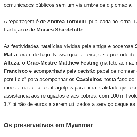
comunicados públicos sem um vislumbre de diplomacia.
A reportagem é de
Andrea Tornielli
, publicada no jornal
L
tradução é de
Moisés Sbardelotto
.
As festividades natalícias vividas pela antiga e poderosa
Malta
foram de fogo. Nessa quarta-feira, o surpreendente
Alteza, o Grão-Mestre Matthew Festing
(na foto acima, n
Francisco
e acompanhada pela decisão papal de nomear 
pontifício” para acompanhar os
Cavaleiros
nesta fase deli
modo a não criar contragolpes para uma realidade que co
assistência aos refugiados e aos pobres, com 100 mil vol
1,7 bilhão de euros a serem utilizados a serviço daquele
Os preservativos em Myanmar