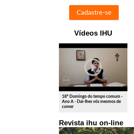
Vídeos IHU
play_circle_outline
18º Domingo do tempo comum -
Ano A - Dai-lhes vós mesmos de
comer
Revista ihu on-line