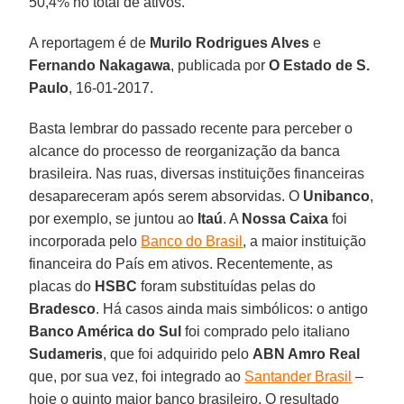
50,4% no total de ativos.
A reportagem é de
Murilo Rodrigues Alves
e
Fernando Nakagawa
, publicada por
O Estado de S.
Paulo
, 16-01-2017.
Basta lembrar do passado recente para perceber o
alcance do processo de reorganização da banca
brasileira. Nas ruas, diversas instituições financeiras
desapareceram após serem absorvidas. O
Unibanco
,
por exemplo, se juntou ao
Itaú
. A
Nossa Caixa
foi
incorporada pelo
Banco do Brasil
, a maior instituição
financeira do País em ativos. Recentemente, as
placas do
HSBC
foram substituídas pelas do
Bradesco
. Há casos ainda mais simbólicos: o antigo
Banco América do Sul
foi comprado pelo italiano
Sudameris
, que foi adquirido pelo
ABN Amro Real
que, por sua vez, foi integrado ao
Santander Brasil
–
hoje o quinto maior banco brasileiro. O resultado