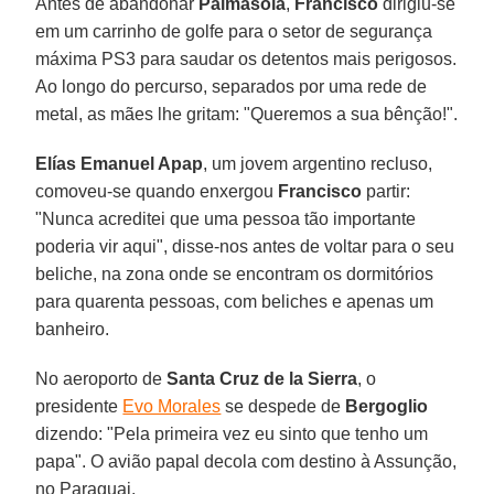
Antes de abandonar
Palmasola
,
Francisco
dirigiu-se
em um carrinho de golfe para o setor de segurança
máxima PS3 para saudar os detentos mais perigosos.
Ao longo do percurso, separados por uma rede de
metal, as mães lhe gritam: "Queremos a sua bênção!".
Elías Emanuel Apap
, um jovem argentino recluso,
comoveu-se quando enxergou
Francisco
partir:
"Nunca acreditei que uma pessoa tão importante
poderia vir aqui", disse-nos antes de voltar para o seu
beliche, na zona onde se encontram os dormitórios
para quarenta pessoas, com beliches e apenas um
banheiro.
No aeroporto de
Santa Cruz de la Sierra
, o
presidente
Evo Morales
se despede de
Bergoglio
dizendo: "Pela primeira vez eu sinto que tenho um
papa". O avião papal decola com destino à Assunção,
no Paraguai.