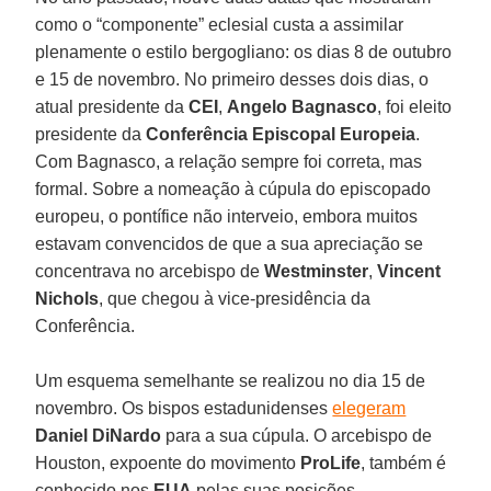
como o “componente” eclesial custa a assimilar
plenamente o estilo bergogliano: os dias 8 de outubro
e 15 de novembro. No primeiro desses dois dias, o
atual presidente da
CEI
,
Angelo Bagnasco
, foi eleito
presidente da
Conferência Episcopal Europeia
.
Com Bagnasco, a relação sempre foi correta, mas
formal. Sobre a nomeação à cúpula do episcopado
europeu, o pontífice não interveio, embora muitos
estavam convencidos de que a sua apreciação se
concentrava no arcebispo de
Westminster
,
Vincent
Nichols
, que chegou à vice-presidência da
Conferência.
Um esquema semelhante se realizou no dia 15 de
novembro. Os bispos estadunidenses
elegeram
Daniel DiNardo
para a sua cúpula. O arcebispo de
Houston, expoente do movimento
ProLife
, também é
conhecido nos
EUA
pelas suas posições