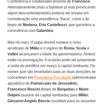
Conferência e colaborador próximo de
Francisco
.
Alternativamente (mas a hipótese já está provocando
algum descontentamento) poderia ser levada em
consideração uma presidência “fraca”, como a do
bispo de
Modena
,
Erio Castellucci
, que garantiria a
convivência com
Galantino
.
Mas há mais. O papa deverá nomear o novo
arcebispo de
Milão
e o vigário de
Roma
.
Scola
e
Vallini
alcançaram a idade da aposentadoria. Ambos
estão na prorrogação. A ocasião pode ser justamente
a visita do pontífice em março à capital lombarda. Os
nomes que são levantados para as duas posições se
concentram em
Pierbattista Pizzaballa
(administrador
apostólico do
Patriarcado de Jerusalém
),
Francesco Beschi
(bispo de
Bergamo
) e
Mario
Delpini
(auxiliar da capital lombarda) para
Milão
;
Giovanni Angelo
Becciu
(
sostituto
para os assuntos