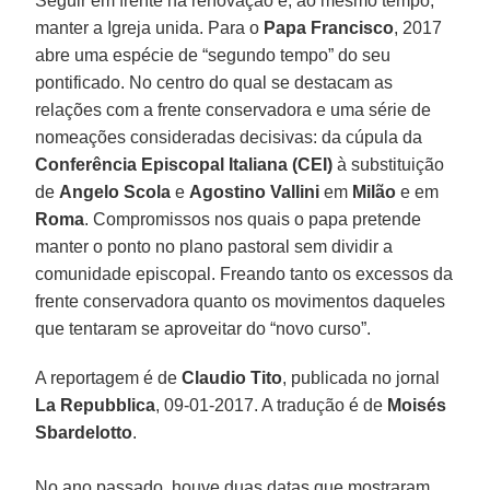
Seguir em frente na renovação e, ao mesmo tempo,
manter a Igreja unida. Para o
Papa Francisco
, 2017
abre uma espécie de “segundo tempo” do seu
pontificado. No centro do qual se destacam as
relações com a frente conservadora e uma série de
nomeações consideradas decisivas: da cúpula da
Conferência Episcopal Italiana (CEI)
à substituição
de
Angelo Scola
e
Agostino Vallini
em
Milão
e em
Roma
. Compromissos nos quais o papa pretende
manter o ponto no plano pastoral sem dividir a
comunidade episcopal. Freando tanto os excessos da
frente conservadora quanto os movimentos daqueles
que tentaram se aproveitar do “novo curso”.
A reportagem é de
Claudio Tito
, publicada no jornal
La Repubblica
, 09-01-2017. A tradução é de
Moisés
Sbardelotto
.
No ano passado, houve duas datas que mostraram