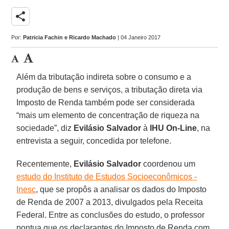
share
Por:
Patricia Fachin e Ricardo Machado
| 04 Janeiro 2017
Além da tributação indireta sobre o consumo e a
produção de bens e serviços, a tributação direta via
Imposto de Renda também pode ser considerada
“mais um elemento de concentração de riqueza na
sociedade”, diz
Evilásio Salvador
à
IHU On-Line
, na
entrevista a seguir, concedida por telefone.
Recentemente,
Evilásio Salvador
coordenou um
estudo do Instituto de Estudos Socioeconômicos -
Inesc
, que se propôs a analisar os dados do Imposto
de Renda de 2007 a 2013, divulgados pela Receita
Federal. Entre as conclusões do estudo, o professor
pontua que os declarantes do Imposto de Renda com