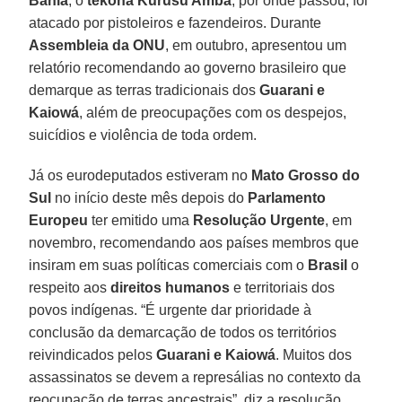
Bahia
, o
tekoha Kurusu Ambá
, por onde passou, foi
atacado por pistoleiros e fazendeiros. Durante
Assembleia da ONU
, em outubro, apresentou um
relatório recomendando ao governo brasileiro que
demarque as terras tradicionais dos
Guarani e
Kaiowá
, além de preocupações com os despejos,
suicídios e violência de toda ordem.
Já os eurodeputados estiveram no
Mato Grosso do
Sul
no início deste mês depois do
Parlamento
Europeu
ter emitido uma
Resolução Urgente
, em
novembro, recomendando aos países membros que
insiram em suas políticas comerciais com o
Brasil
o
respeito aos
direitos humanos
e territoriais dos
povos indígenas. “É urgente dar prioridade à
conclusão da demarcação de todos os territórios
reivindicados pelos
Guarani e Kaiowá
. Muitos dos
assassinatos se devem a represálias no contexto da
reocupação de terras ancestrais”, diz a resolução.