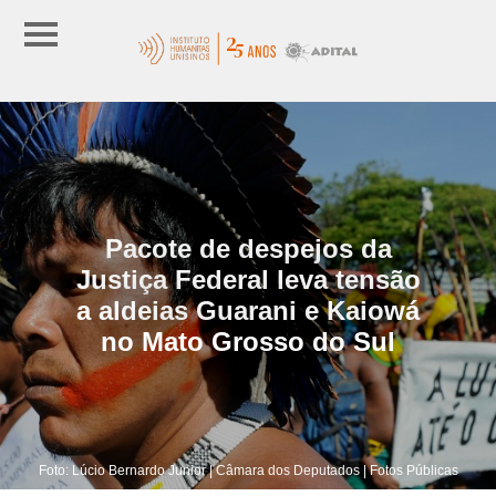
Pacote de despejos da
Justiça Federal leva tensão
a aldeias Guarani e Kaiowá
no Mato Grosso do Sul
Foto: Lúcio Bernardo Junior | Câmara dos Deputados | Fotos Públicas