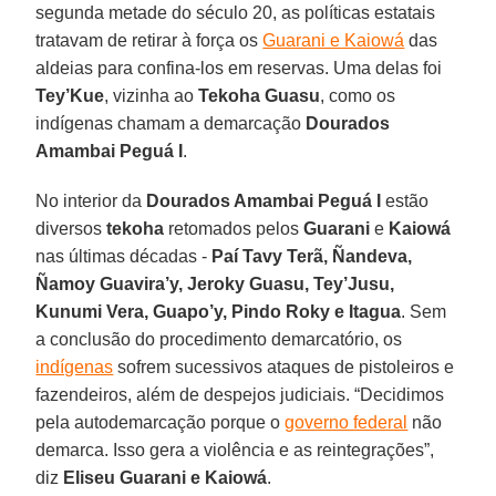
segunda metade do século 20, as políticas estatais
tratavam de retirar à força os
Guarani e Kaiowá
das
aldeias para confina-los em reservas. Uma delas foi
Tey’Kue
, vizinha ao
Tekoha Guasu
, como os
indígenas chamam a demarcação
Dourados
Amambai Peguá I
.
No interior da
Dourados Amambai Peguá I
estão
diversos
tekoha
retomados pelos
Guarani
e
Kaiowá
nas últimas décadas -
Paí Tavy Terã, Ñandeva,
Ñamoy Guavira’y, Jeroky Guasu, Tey’Jusu,
Kunumi Vera, Guapo’y, Pindo Roky e Itagua
. Sem
a conclusão do procedimento demarcatório, os
indígenas
sofrem sucessivos ataques de pistoleiros e
fazendeiros, além de despejos judiciais. “Decidimos
pela autodemarcação porque o
governo federal
não
demarca. Isso gera a violência e as reintegrações”,
diz
Eliseu Guarani e Kaiowá
.