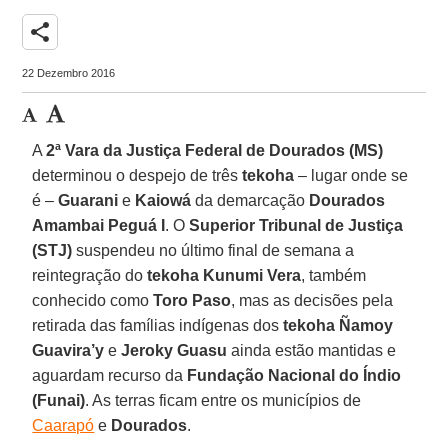
share
22 Dezembro 2016
A
2ª Vara da Justiça Federal de Dourados (MS)
determinou o despejo de três
tekoha
– lugar onde se
é –
Guarani
e
Kaiowá
da demarcação
Dourados
Amambai Peguá I
. O
Superior Tribunal de Justiça
(STJ)
suspendeu no último final de semana a
reintegração do
tekoha Kunumi Vera
, também
conhecido como
Toro Paso
, mas as decisões pela
retirada das famílias indígenas dos
tekoha Ñamoy
Guavira’y
e
Jeroky Guasu
ainda estão mantidas e
aguardam recurso da
Fundação Nacional do Índio
(Funai)
. As terras ficam entre os municípios de
Caarapó
e
Dourados
.