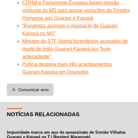
CDHM e Parlamento Europeu fazem missão
conjunta ao MS para apurar violações de Direitos
Humanos aos Guarani e Kaiowá
“Ruralistas assinam o massacre de Guarani
Kaiowá no MS”
Ministro do STF liberta fazendeiros acusados de
morte de índio Guarani Kaiowá por “bom
antecedente”
Polícia despeja mais três acampamentos
Guarani-Kaiowa em Dourados
⚠️
Comunicar erro
NOTÍCIAS RELACIONADAS
Impunidade marca um ano do assassinato de Simião Vilhalva
Guarani e Kaiowá na T.I Ñanderú Marangatú