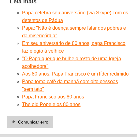
Leia mais
Papa celebra seu aniversário (via Skype) com os
detentos de Pádua
Papa: "Não é doença sempre falar dos pobres e
da misericórdia"
Em seu aniversário de 80 anos, papa Francisco
faz elogio à velhice
"O Papa quer que brilhe o rosto de uma Igreja
acolhedora"
Aos 80 anos, Papa Francisco é um líder redimido
Papa toma café da manhã com oito pessoas
"sem teto"
Papa Francisco aos 80 anos
The old Pope e os 80 anos
⚠️
Comunicar erro