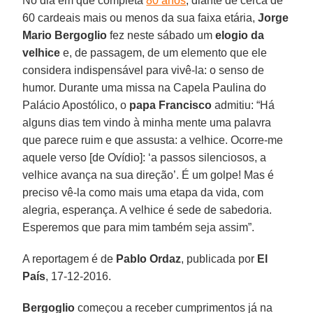
No dia em que completa
80 anos
, diante de cerca de
60 cardeais mais ou menos da sua faixa etária,
Jorge
Mario Bergoglio
fez neste sábado um
elogio da
velhice
e, de passagem, de um elemento que ele
considera indispensável para vivê-la: o senso de
humor. Durante uma missa na Capela Paulina do
Palácio Apostólico, o
papa Francisco
admitiu: “Há
alguns dias tem vindo à minha mente uma palavra
que parece ruim e que assusta: a velhice. Ocorre-me
aquele verso [de Ovídio]: ‘a passos silenciosos, a
velhice avança na sua direção’. É um golpe! Mas é
preciso vê-la como mais uma etapa da vida, com
alegria, esperança. A velhice é sede de sabedoria.
Esperemos que para mim também seja assim”.
A reportagem é de
Pablo Ordaz
, publicada por
El
País
, 17-12-2016.
Bergoglio
começou a receber cumprimentos já na