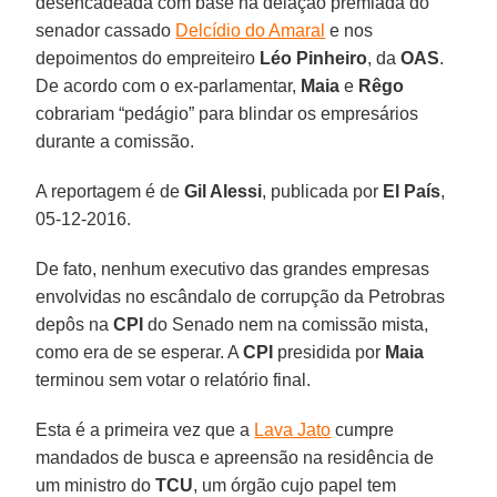
desencadeada com base na delação premiada do
senador cassado
Delcídio do Amaral
e nos
depoimentos do empreiteiro
Léo Pinheiro
, da
OAS
.
De acordo com o ex-parlamentar,
Maia
e
Rêgo
cobrariam “pedágio” para blindar os empresários
durante a comissão.
A reportagem é de
Gil Alessi
, publicada por
El País
,
05-12-2016.
De fato, nenhum executivo das grandes empresas
envolvidas no escândalo de corrupção da Petrobras
depôs na
CPI
do Senado nem na comissão mista,
como era de se esperar. A
CPI
presidida por
Maia
terminou sem votar o relatório final.
Esta é a primeira vez que a
Lava Jato
cumpre
mandados de busca e apreensão na residência de
um ministro do
TCU
, um órgão cujo papel tem