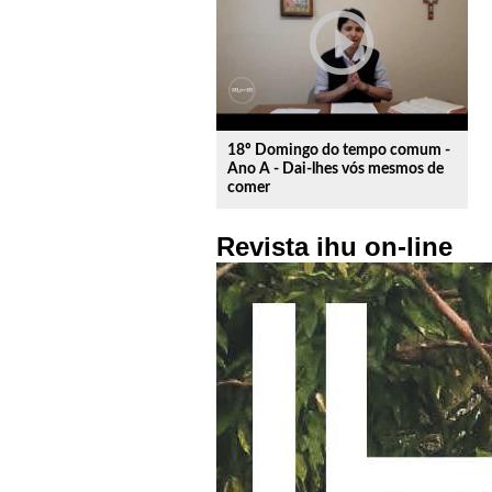
play_circle_outline
18º Domingo do tempo comum -
Ano A - Dai-lhes vós mesmos de
comer
Revista ihu on-line