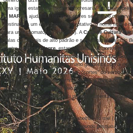
generosos dízimos e arrebanharia votos (não recolheria i
uma igreja estatal, ou melhor, empresarial-estatal-empresari
O
MARGS
ajudaria a forrar os cofres se tivesse o acervo
destinado a um estacionamento rotativo (o nome ficaria
para uma onomatopeia:
ARGHS
). A
Casa de Cultura Már
salas comerciais de alto padrão e se chamaria
Majestic B
centro de
Porto Alegre
, estando Cultura, Esportes e Tur
secretaria, as obras do
Multipalco
, da querida
Eva Sophe
como uma espécie de circo romano gaudério (com a inexti
entrada): o
Coliseu Paixão Cortes
, “cortes” do verbo “cort
entre outros esportes de verniz cultural, a dança do facã
um dos contendores sairia vivo. Em tempos de pré-barbár
desse empreendimento? Seria preciso aumentar o calado
tantos turistas.
Com os turistas chegando como abelhas no mel (a expre
nesse futuro superavitário, pois, segundo pesquisadores 