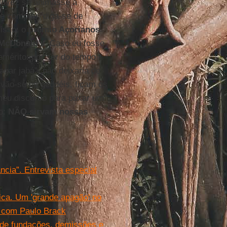
talvez se animasse a
te comprar, diga-se de
isso, o
prêmio Açorianos
McDonald’s
. Caso eu fosse
emérito: por ser do tempo
gar jabá”, não deixaria de
 vão-se os geddéis, ficam os
meu discurso para puxar um
to:
NÃO sirvam nossas
ância”. Entrevista especial
ca. Um 'grande apagão' no
l com Paulo Brack
o de fundações, demissões e