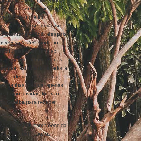
mpostos, claro, mas, sendo
al, ficaria elas por elas).
 vendido e o prédio
 mais adequado se mudasse
io Quintana
é fácil: abrigaria
usiness Center
. Ainda no
ismo fundidos em uma só
r
, seriam concluídas, mas
nguível estátua do laçador à
ar”, onde seria disputada,
o às ganhas, da qual apenas
ie, como duvidar do êxito
 do
Guaíba
para receber
ssão não seria compreendida
fadados à extinção, as