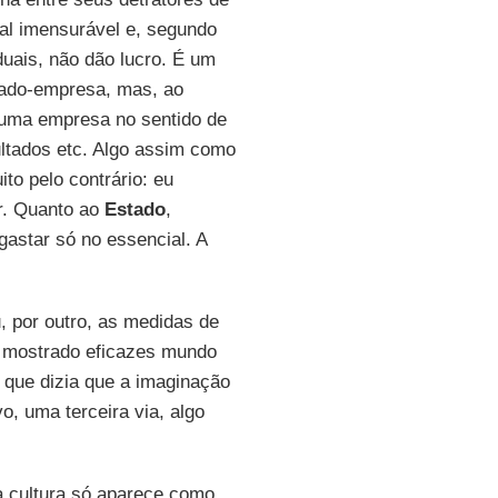
ial imensurável e, segundo
duais, não dão lucro. É um
tado-empresa, mas, ao
uma empresa no sentido de
sultados etc. Algo assim como
to pelo contrário: eu
r. Quanto ao
Estado
,
gastar só no essencial. A
, por outro, as medidas de
e mostrado eficazes mundo
, que dizia que a imaginação
o, uma terceira via, algo
a cultura só aparece como