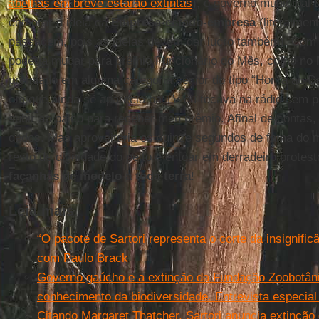
abelhas em breve estarão extintas
), o governo municipal 
comprar a ideia da
Empresa-estado-empresa
(literalmen
passagem, pois as ideias devem dar lucro também). Com 
poderia mudar para prêmio Funcionário do Mês, como no
premiado em alguma categoria sênior do tipo “Honra ao D
em que ainda se aparecia na TV ou tocava na rádio sem pa
subir ao palco para receber meu prêmio. Afinal de contas,
dedos. Mas aproveitaria os quinze segundos de fama do 
resto de dignidade do peito e entoar em derradeiro protes
façanhas de modelo a toda terra
!
Leia mais
“O pacote de Sartori representa o corte da insignific
com Paulo Brack
Governo gaúcho e a extinção da Fundação Zoobotâni
conhecimento da biodiversidade. Entrevista especia
Citando Margaret Thatcher, Sartori anuncia extinçã