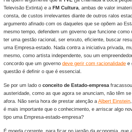
Televisão Extinta) e a
FM Cultura
, ambas de valor imater
consta, de custos irrelevantes diante de outros ralos esta
argumento afinado com os daqueles que se opõem ao Es
mesmo tempo, defendem um governo que funcione como 
ter uma gestão racional, ser enxuto, eficiente, buscar re
uma Empresa-estado. Nada contra a iniciativa privada, mui
mesmo, como artista independente, sou um empreendedo
concordo que um governo
deve gerir com racionalidade
e 
questão é definir o que é essencial.
Se por um lado o
conceito de Estado-empresa
fracassou
austeridade, como as que agora se anunciam, não têm s
afora. Não seria hora de prestar atenção a
Albert Einstein
é mais importante que o conhecimento, e arriscar algo nov
tipo uma Empresa-estado-empresa?
É moeda corrente, para ficar no jargão da economia, que 