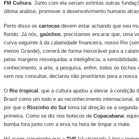
FM Cultura
. Junto com ela seriam extintas outras fundaç
última análise, promover o desenvolvimento humano atravé
Perto disso os
cariocas
devem estar achando que seu mu
florido. Já nós,
gaúchos
, precisamos encarar que, uma ve
curva seguinte à da calamidade financeira, nosso Rio (s
menos Grande), correrá de forma inexorável para a calamid
pelas margens ressequidas a inteligência, a sensibilidade
conhecimento, a arte, a pesquisa, enfim, todos os bichos 
sem nos consultar, declarou não prioritários para a nossa 
O
Rio tropical
, que a cultura ajudou a elevar à condição 
Brasil como um todo e ao reconhecimento internacional, 
por que o
Riozinho do Sul
toma tal direção se a segunda
primeira. Como se diz nos botecos de
Copacabana
: equi
bomba fora junto com a erva na hora de limpar o mate.
Há quem argumente que a
TVE
(já chamada à boca pequen