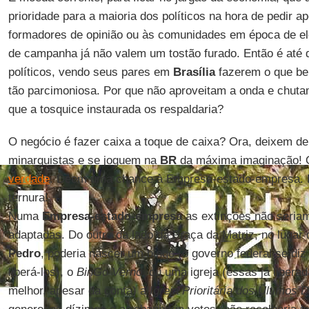
prioridade para a maioria dos políticos na hora de pedir ap
formadores de opinião ou às comunidades em época de e
de campanha já não valem um tostão furado. Então é até 
políticos, vendo seus pares em
Brasília
fazerem o que be
tão parcimoniosa. Por que não aproveitam a onda e chutam
que a tosquice instaurada os respaldaria?
O negócio é fazer caixa a toque de caixa? Ora, deixem de
minarquistas e se joguem na
BR
da máxima imaginação! 
verdade
. Deem uma chance à Empresa-estado-empresa. Ext
ternura!
Numa
Empresa-estado-empresa
as extinções não seriam
adaptadas. Do outro da lado da Praça da Matriz, no lugar 
Pedro
, poderia nascer um bingo (o governo federal se diz 
liberá-los), o
BinGo Vêrno
, ou uma igreja (essas já libera
melhor, apesar da conta) a
Igreja Prioritária dos Últimos 