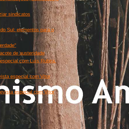
iar sindicatos
 do Sul: elementos para o
verdade"
acote de austeridade
 especial com Luís Rubira.
evista especial com Vitor
revista especial com Vitor