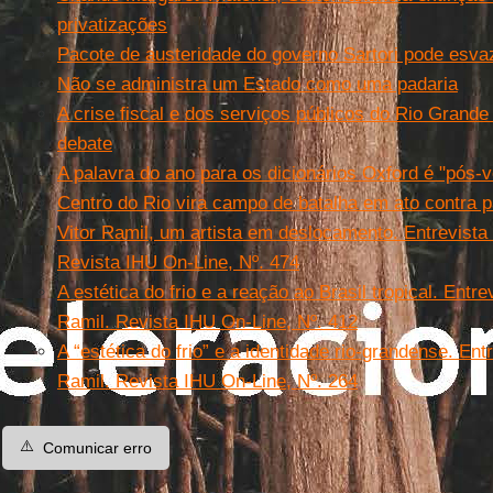
privatizações
Pacote de austeridade do governo Sartori pode esvaz
Não se administra um Estado como uma padaria
A crise fiscal e dos serviços públicos do Rio Grande
debate
A palavra do ano para os dicionários Oxford é "pós-
Centro do Rio vira campo de batalha em ato contra p
Vitor Ramil, um artista em deslocamento. Entrevista
Revista IHU On-Line, Nº. 474
A estética do frio e a reação ao Brasil tropical. Entr
Ramil. Revista IHU On-Line, Nº. 412
A “estética do frio” e a identidade rio-grandense. Ent
Ramil. Revista IHU On-Line, Nº. 264
⚠️
Comunicar erro