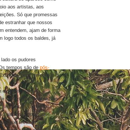
oio aos artistas, aos
leições. Só que promessas
de estranhar que nossos
m entendem, ajam de forma
 logo todos os baldes, já
 lado os pudores
Os tempos são de
pós-
inguir, pero sin perder la
 extintas, apenas
de um extinto
Theatro São
“simpático” a ideia de
das além da conta, ou
Dias
, que recolheria