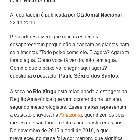
barco
Ricardo
Lima
.
A reportagem é publicada por
G1/Jornal Nacional
,
22-11-2016.
Pescadores dizem que muitas espécies
desapareceram porque não alcançam as plantas para
se alimentar. ”Todo peixe come ele. E agora? Agora tá
fora d’água. Como você tá vendo, não tem água.
Como é que o peixe vai chegar aqui agora?”,
questiona o pescador
Paulo Sérgio dos Santos
.
A seca no
Rio Xingu
está relacionada a estiagem na
Região Amazônica que vem ocorrendo há um ano,
segundo meteorologistas. Esses mapas representam
a estação chuvosa na
Amazônia
, quer dizer, os seis
meses que são fundamentais pra abastecer os rios.
De novembro de 2015 a abril de 2016, o que
prevaleceu no mapa foi a cor marrom, que significa